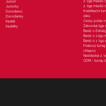
2. liga mladší
Junioři
2. liga mladší
Juniorky
Kvalifikační tu
Dorostenci
žáků
Dorostenky
Český pohár 
Kadeti
Žákovská liga 
Kadetky
Baráž o Extral
Baráž o 1.ligu
Baráž o 1. lig
Finálový turna
chlapců
Nadstavba 2. l
ODM - turnaj c