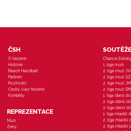
ČSH
SOUTĚŽE 
O házené
Chance Extral
Historie
1. liga muži
Beach Handball
2. liga muži J
Partneři
2. liga muži S
Rozhodčí
2. liga muži JM
Český svaz házené
2. liga muži S
Kontakty
1. liga starší d
2. liga starší 
2. liga starší 
REPREZENTACE
1. liga mladší 
2. liga mladší
Muži
2. liga mladší
Ženy