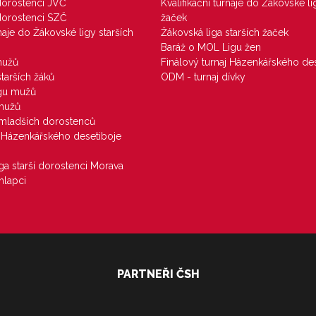
 dorostenci JVČ
Kvalifikační turnaje do Žákovské li
 dorostenci SZČ
žaček
rnaje do Žákovské ligy starších
Žákovská liga starších žaček
Baráž o MOL Ligu žen
mužů
Finálový turnaj Házenkářského des
starších žáků
ODM - turnaj dívky
igu mužů
 mužů
u mladších dorostenců
j Házenkářského desetiboje
iga starší dorostenci Morava
hlapci
PARTNEŘI ČSH