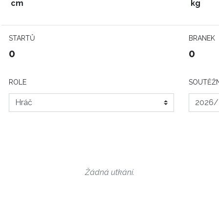
cm
kg
STARTŮ
BRANEK
0
0
ROLE
SOUTĚŽN
Žádná utkání.