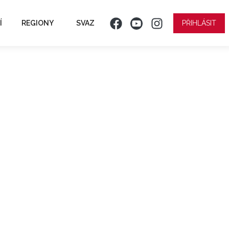
Í
REGIONY
SVAZ
PŘIHLÁSIT