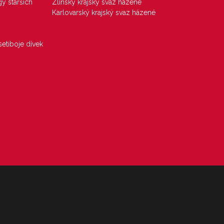
gy starších
Zlínský krajský svaz házené
Karlovarský krajský svaz házené
etiboje dívek