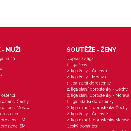
- MUŽI
SOUTĚŽE - ŽENY
iga mužů
Doprastav liga
1. liga ženy
VČ
2. liga ženy - Čechy 1
ZČ
2. liga ženy - Morava
1. liga starší dorostenky
M
2. liga starší dorostenky - Čechy
orostenci
2. liga starší dorostenky - Morava
dorostenci Čechy
1. liga mladší dorostenky
dorostenci Morava
2. liga mladší dorostenky Čechy
dorostenci
2. liga ženy - Čechy 2
 dorostenci JM
2. liga mladší dorostenky Morava
 dorostenci SM
Český pohár žen