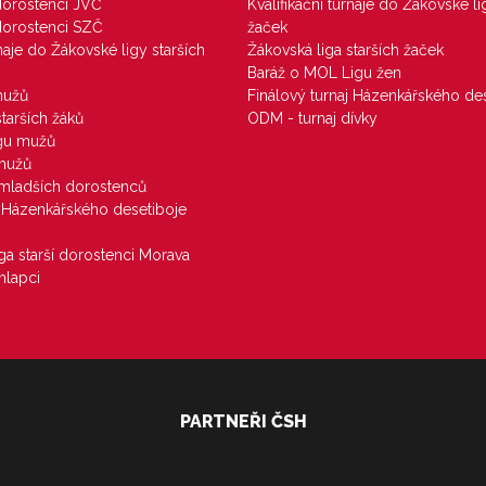
 dorostenci JVČ
Kvalifikační turnaje do Žákovské li
 dorostenci SZČ
žaček
rnaje do Žákovské ligy starších
Žákovská liga starších žaček
Baráž o MOL Ligu žen
mužů
Finálový turnaj Házenkářského des
starších žáků
ODM - turnaj dívky
igu mužů
 mužů
u mladších dorostenců
j Házenkářského desetiboje
iga starší dorostenci Morava
hlapci
PARTNEŘI ČSH