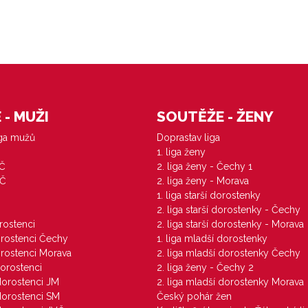
- MUŽI
SOUTĚŽE - ŽENY
iga mužů
Doprastav liga
1. liga ženy
VČ
2. liga ženy - Čechy 1
ZČ
2. liga ženy - Morava
1. liga starší dorostenky
M
2. liga starší dorostenky - Čechy
orostenci
2. liga starší dorostenky - Morava
dorostenci Čechy
1. liga mladší dorostenky
dorostenci Morava
2. liga mladší dorostenky Čechy
dorostenci
2. liga ženy - Čechy 2
 dorostenci JM
2. liga mladší dorostenky Morava
 dorostenci SM
Český pohár žen