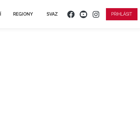
Í
REGIONY
SVAZ
PŘIHLÁSIT