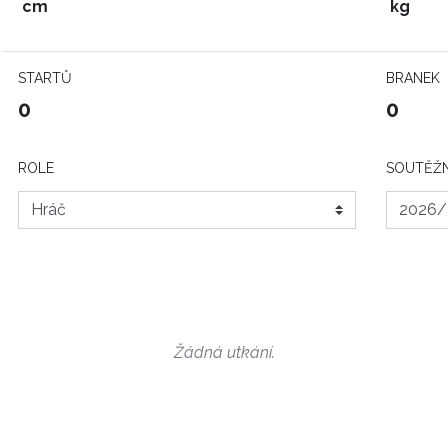
cm
kg
STARTŮ
BRANEK
0
0
ROLE
SOUTĚŽN
Žádná utkání.