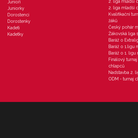
2. liga mladší
Junioři
2. liga mladší
Juniorky
Kvalifikační tu
Dorostenci
žáků
Dorostenky
Český pohár 
Kadeti
Žákovská liga 
Kadetky
Baráž o Extral
Baráž o 1.ligu
Baráž o 1. lig
Finálový turna
chlapců
Nadstavba 2. l
ODM - turnaj c