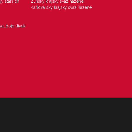
gy starších
Zlínský krajský svaz házené
Karlovarský krajský svaz házené
etiboje dívek