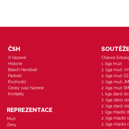
ČSH
SOUTĚŽE 
O házené
Chance Extral
Historie
1. liga muži
Beach Handball
2. liga muži J
Partneři
2. liga muži S
Rozhodčí
2. liga muži JM
Český svaz házené
2. liga muži S
Kontakty
1. liga starší d
2. liga starší 
2. liga starší 
REPREZENTACE
1. liga mladší 
2. liga mladší
Muži
2. liga mladší
Ženy