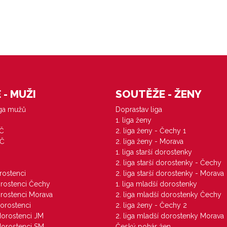
- MUŽI
SOUTĚŽE - ŽENY
iga mužů
Doprastav liga
1. liga ženy
VČ
2. liga ženy - Čechy 1
ZČ
2. liga ženy - Morava
1. liga starší dorostenky
M
2. liga starší dorostenky - Čechy
orostenci
2. liga starší dorostenky - Morava
dorostenci Čechy
1. liga mladší dorostenky
dorostenci Morava
2. liga mladší dorostenky Čechy
dorostenci
2. liga ženy - Čechy 2
 dorostenci JM
2. liga mladší dorostenky Morava
 dorostenci SM
Český pohár žen