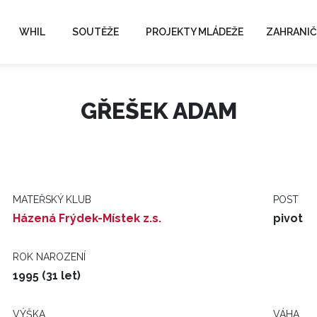
WHIL
SOUTĚŽE
PROJEKTY MLÁDEŽE
ZAHRANIČ
GŘEŠEK ADAM
MATEŘSKÝ KLUB
POST
Házená Frýdek-Místek z.s.
pivot
ROK NAROZENÍ
1995 (31 let)
VÝŠKA
VÁHA