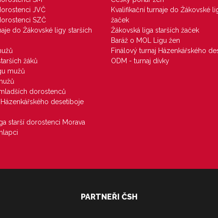
 dorostenci JVČ
Kvalifikační turnaje do Žákovské li
 dorostenci SZČ
žaček
rnaje do Žákovské ligy starších
Žákovská liga starších žaček
Baráž o MOL Ligu žen
mužů
Finálový turnaj Házenkářského des
starších žáků
ODM - turnaj dívky
igu mužů
 mužů
u mladších dorostenců
j Házenkářského desetiboje
iga starší dorostenci Morava
hlapci
PARTNEŘI ČSH