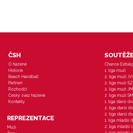
ČSH
SOUTĚŽE 
O házené
Chance Extral
Historie
1. liga muži
Beach Handball
2. liga muži J
Partneři
2. liga muži S
Rozhodčí
2. liga muži JM
Český svaz házené
2. liga muži S
Kontakty
1. liga starší d
2. liga starší 
2. liga starší 
REPREZENTACE
1. liga mladší 
2. liga mladší
Muži
2. liga mladší