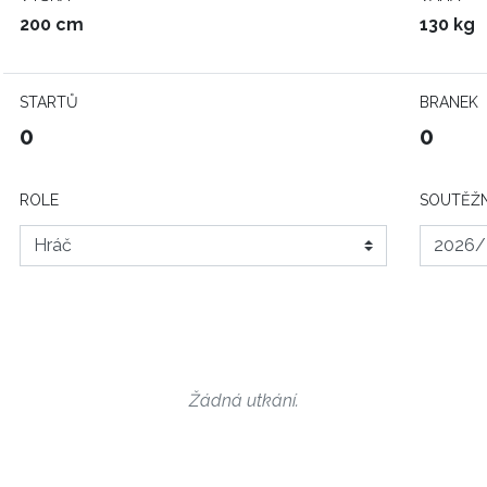
200 cm
130 kg
STARTŮ
BRANEK
0
0
ROLE
SOUTĚŽN
Žádná utkání.