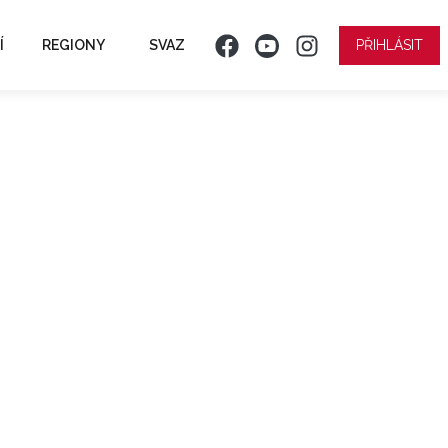
Í
REGIONY
SVAZ
PŘIHLÁSIT