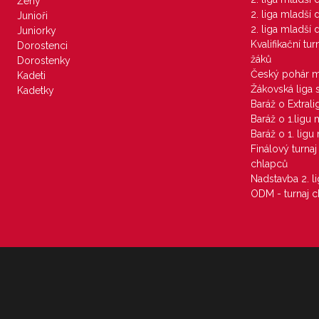
Ženy
2. liga mladší
Junioři
2. liga mladší
Juniorky
Kvalifikační tu
Dorostenci
žáků
Dorostenky
Český pohár 
Kadeti
Žákovská liga 
Kadetky
Baráž o Extral
Baráž o 1.ligu
Baráž o 1. lig
Finálový turna
chlapců
Nadstavba 2. l
ODM - turnaj c