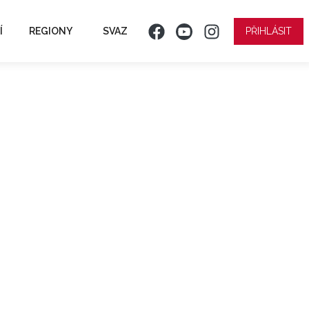
Í
REGIONY
SVAZ
PŘIHLÁSIT