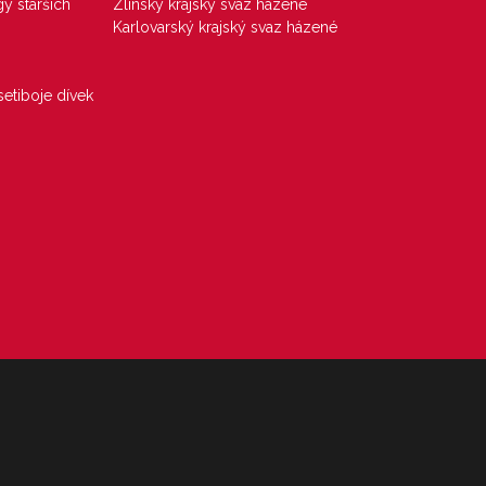
gy starších
Zlínský krajský svaz házené
Karlovarský krajský svaz házené
etiboje dívek