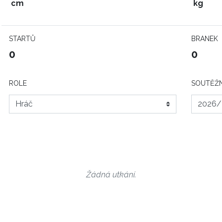
cm
kg
STARTŮ
BRANEK
0
0
ROLE
SOUTĚŽN
Žádná utkání.