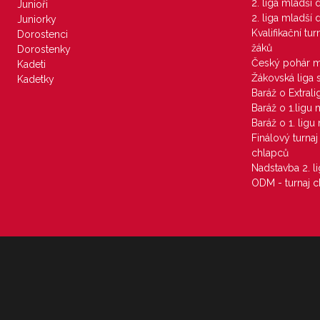
2. liga mladší
Junioři
2. liga mladší
Juniorky
Kvalifikační tu
Dorostenci
žáků
Dorostenky
Český pohár 
Kadeti
Žákovská liga 
Kadetky
Baráž o Extral
Baráž o 1.ligu
Baráž o 1. lig
Finálový turna
chlapců
Nadstavba 2. l
ODM - turnaj c