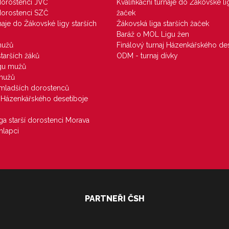
 dorostenci JVČ
Kvalifikační turnaje do Žákovské li
 dorostenci SZČ
žaček
rnaje do Žákovské ligy starších
Žákovská liga starších žaček
Baráž o MOL Ligu žen
mužů
Finálový turnaj Házenkářského des
starších žáků
ODM - turnaj dívky
igu mužů
 mužů
u mladších dorostenců
j Házenkářského desetiboje
iga starší dorostenci Morava
hlapci
PARTNEŘI ČSH