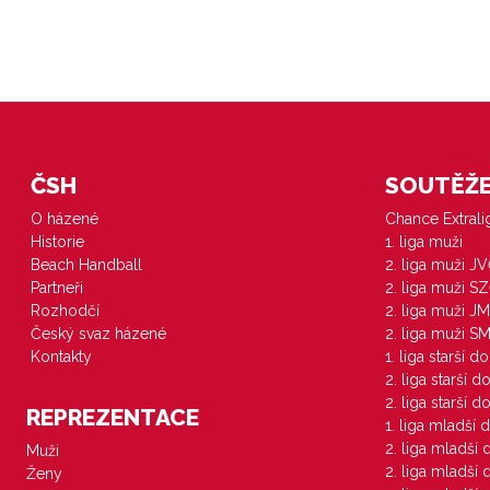
ČSH
SOUTĚŽE 
O házené
Chance Extral
Historie
1. liga muži
Beach Handball
2. liga muži J
Partneři
2. liga muži S
Rozhodčí
2. liga muži JM
Český svaz házené
2. liga muži S
Kontakty
1. liga starší d
2. liga starší 
2. liga starší 
REPREZENTACE
1. liga mladší 
2. liga mladší
Muži
2. liga mladší
Ženy