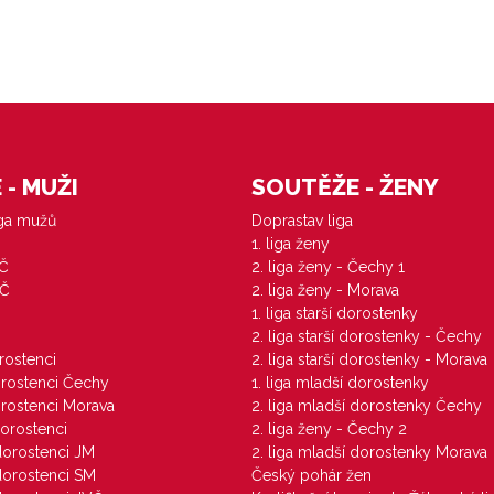
- MUŽI
SOUTĚŽE - ŽENY
iga mužů
Doprastav liga
1. liga ženy
VČ
2. liga ženy - Čechy 1
ZČ
2. liga ženy - Morava
1. liga starší dorostenky
M
2. liga starší dorostenky - Čechy
orostenci
2. liga starší dorostenky - Morava
dorostenci Čechy
1. liga mladší dorostenky
dorostenci Morava
2. liga mladší dorostenky Čechy
dorostenci
2. liga ženy - Čechy 2
 dorostenci JM
2. liga mladší dorostenky Morava
 dorostenci SM
Český pohár žen