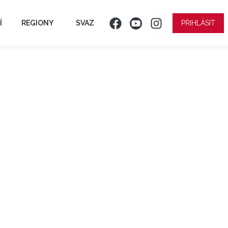
Í
REGIONY
SVAZ
PŘIHLÁSIT