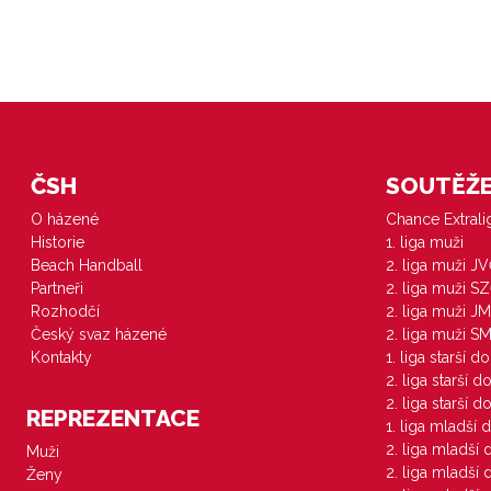
ČSH
SOUTĚŽE 
O házené
Chance Extral
Historie
1. liga muži
Beach Handball
2. liga muži J
Partneři
2. liga muži S
Rozhodčí
2. liga muži JM
Český svaz házené
2. liga muži S
Kontakty
1. liga starší d
2. liga starší 
2. liga starší 
REPREZENTACE
1. liga mladší 
2. liga mladší
Muži
2. liga mladší
Ženy