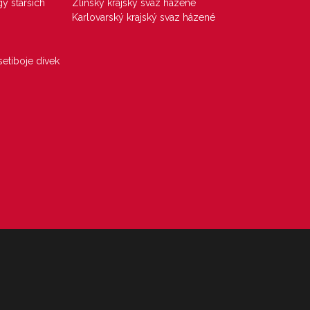
gy starších
Zlínský krajský svaz házené
Karlovarský krajský svaz házené
etiboje dívek