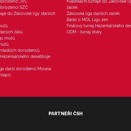
 dorostenci JVČ
Kvalifikační turnaje do Žákovské li
 dorostenci SZČ
žaček
rnaje do Žákovské ligy starších
Žákovská liga starších žaček
Baráž o MOL Ligu žen
mužů
Finálový turnaj Házenkářského des
starších žáků
ODM - turnaj dívky
igu mužů
 mužů
u mladších dorostenců
j Házenkářského desetiboje
iga starší dorostenci Morava
hlapci
PARTNEŘI ČSH