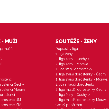
- MUŽI
SOUTĚŽE - ŽENY
iga mužů
Doprastav liga
1. liga ženy
VČ
2. liga ženy - Čechy 1
ZČ
2. liga ženy - Morava
1. liga starší dorostenky
M
2. liga starší dorostenky - Čechy
orostenci
2. liga starší dorostenky - Morava
dorostenci Čechy
1. liga mladší dorostenky
dorostenci Morava
2. liga mladší dorostenky Čechy
dorostenci
2. liga ženy - Čechy 2
 dorostenci JM
2. liga mladší dorostenky Morava
 dorostenci SM
Český pohár žen