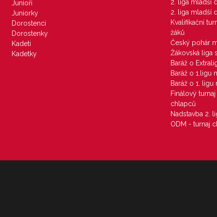
2. liga mladší
Junioři
2. liga mladší
Juniorky
Kvalifikační tu
Dorostenci
žáků
Dorostenky
Český pohár 
Kadeti
Žákovská liga 
Kadetky
Baráž o Extral
Baráž o 1.ligu
Baráž o 1. lig
Finálový turna
chlapců
Nadstavba 2. l
ODM - turnaj c