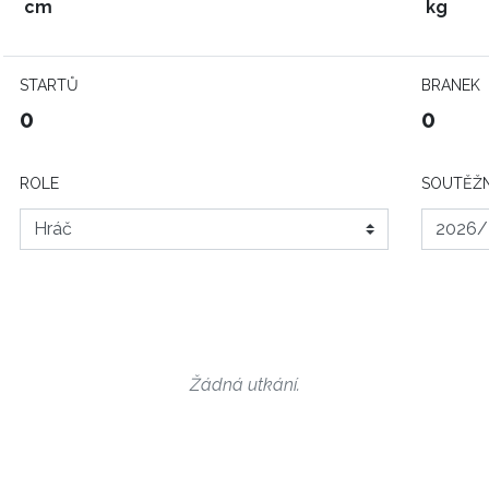
cm
kg
STARTŮ
BRANEK
0
0
ROLE
SOUTĚŽN
Žádná utkání.