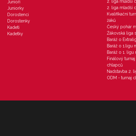
2. liga mladší
Junioři
2. liga mladší
Juniorky
Kvalifikační tu
Dorostenci
žáků
Dorostenky
Český pohár 
Kadeti
Žákovská liga 
Kadetky
Baráž o Extral
Baráž o 1.ligu
Baráž o 1. lig
Finálový turna
chlapců
Nadstavba 2. l
ODM - turnaj c