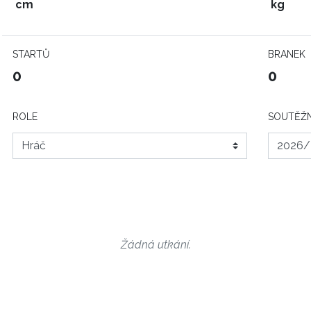
cm
kg
STARTŮ
BRANEK
0
0
ROLE
SOUTĚŽN
Žádná utkání.