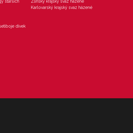
gy starších
Zlínský krajský svaz házené
Karlovarský krajský svaz házené
etiboje dívek