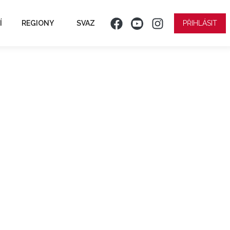
Í
REGIONY
SVAZ
PŘIHLÁSIT