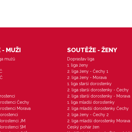
- MUŽI
SOUTĚŽE - ŽENY
iga mužů
Doprastav liga
1. liga ženy
VČ
2. liga ženy - Čechy 1
ZČ
2. liga ženy - Morava
1. liga starší dorostenky
M
2. liga starší dorostenky - Čechy
orostenci
2. liga starší dorostenky - Morava
dorostenci Čechy
1. liga mladší dorostenky
dorostenci Morava
2. liga mladší dorostenky Čechy
dorostenci
2. liga ženy - Čechy 2
 dorostenci JM
2. liga mladší dorostenky Morava
 dorostenci SM
Český pohár žen