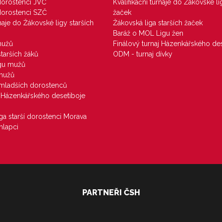
 dorostenci JVČ
Kvalifikační turnaje do Žákovské li
 dorostenci SZČ
žaček
rnaje do Žákovské ligy starších
Žákovská liga starších žaček
Baráž o MOL Ligu žen
mužů
Finálový turnaj Házenkářského des
starších žáků
ODM - turnaj dívky
igu mužů
 mužů
u mladších dorostenců
j Házenkářského desetiboje
iga starší dorostenci Morava
hlapci
PARTNEŘI ČSH