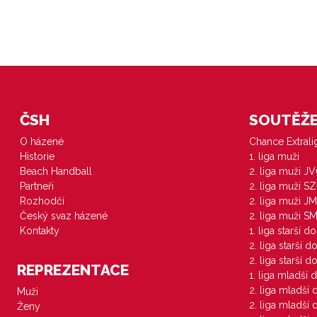
ČSH
SOUTĚŽE 
O házené
Chance Extral
Historie
1. liga muži
Beach Handball
2. liga muži J
Partneři
2. liga muži S
Rozhodčí
2. liga muži JM
Český svaz házené
2. liga muži S
Kontakty
1. liga starší d
2. liga starší 
2. liga starší 
REPREZENTACE
1. liga mladší 
2. liga mladší
Muži
2. liga mladší
Ženy