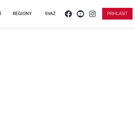
Í
REGIONY
SVAZ
PŘIHLÁSIT