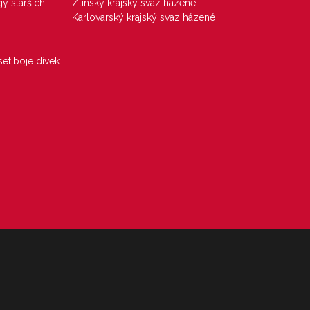
gy starších
Zlínský krajský svaz házené
Karlovarský krajský svaz házené
etiboje dívek