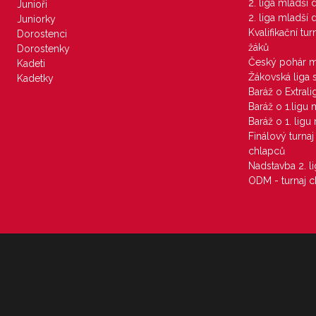
2. liga mladší
Junioři
2. liga mladší
Juniorky
Kvalifikační tu
Dorostenci
žáků
Dorostenky
Český pohár 
Kadeti
Žákovská liga 
Kadetky
Baráž o Extral
Baráž o 1.ligu
Baráž o 1. lig
Finálový turna
chlapců
Nadstavba 2. l
ODM - turnaj c