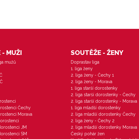
- MUŽI
SOUTĚŽE - ŽENY
iga mužů
Doprastav liga
1. liga ženy
VČ
2. liga ženy - Čechy 1
ZČ
2. liga ženy - Morava
1. liga starší dorostenky
M
2. liga starší dorostenky - Čechy
orostenci
2. liga starší dorostenky - Morava
dorostenci Čechy
1. liga mladší dorostenky
dorostenci Morava
2. liga mladší dorostenky Čechy
dorostenci
2. liga ženy - Čechy 2
 dorostenci JM
2. liga mladší dorostenky Morava
 dorostenci SM
Český pohár žen