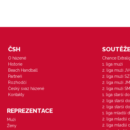
ČSH
SOUTĚŽE 
O házené
Chance Extral
Historie
1. liga muži
Beach Handball
2. liga muži J
Partneři
2. liga muži S
Rozhodčí
2. liga muži JM
Český svaz házené
2. liga muži S
Kontakty
1. liga starší d
2. liga starší 
2. liga starší 
REPREZENTACE
1. liga mladší 
2. liga mladší
Muži
2. liga mladší
Ženy