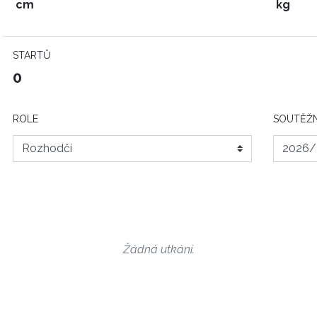
cm
kg
STARTŮ
0
ROLE
SOUTĚŽN
Žádná utkání.