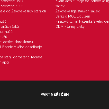
 dorostenci JVČ
Kvalifikační turnaje do Žákovské li
 dorostenci SZČ
žaček
rnaje do Žákovské ligy starších
Žákovská liga starších žaček
Baráž o MOL Ligu žen
mužů
Finálový turnaj Házenkářského des
starších žáků
ODM - turnaj dívky
igu mužů
 mužů
u mladších dorostenců
j Házenkářského desetiboje
iga starší dorostenci Morava
hlapci
PARTNEŘI ČSH