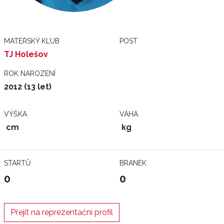
MATEŘSKÝ KLUB
POST
TJ Holešov
ROK NAROZENÍ
2012 (13 let)
VÝŠKA
VÁHA
cm
kg
STARTŮ
BRANEK
0
0
Přejít na reprezentační profil