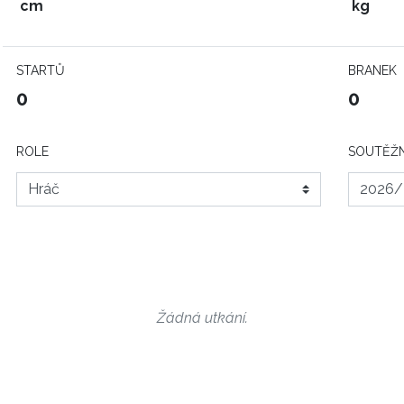
cm
kg
STARTŮ
BRANEK
0
0
ROLE
SOUTĚŽN
Žádná utkání.