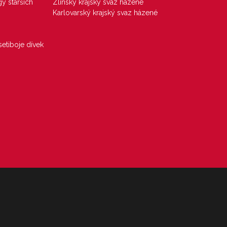
gy starších
Zlínský krajský svaz házené
Karlovarský krajský svaz házené
etiboje dívek