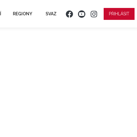
Í
REGIONY
SVAZ
PŘIHLÁSIT