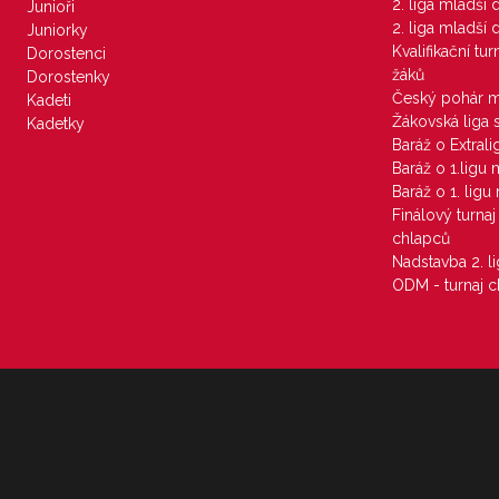
2. liga mladší
Junioři
2. liga mladší
Juniorky
Kvalifikační tu
Dorostenci
žáků
Dorostenky
Český pohár 
Kadeti
Žákovská liga 
Kadetky
Baráž o Extral
Baráž o 1.ligu
Baráž o 1. lig
Finálový turna
chlapců
Nadstavba 2. l
ODM - turnaj c