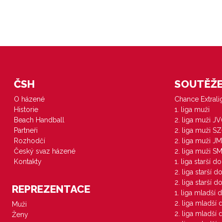
ČSH
SOUTĚŽE 
O házené
Chance Extral
Historie
1. liga muži
Beach Handball
2. liga muži J
Partneři
2. liga muži S
Rozhodčí
2. liga muži JM
Český svaz házené
2. liga muži S
Kontakty
1. liga starší d
2. liga starší 
2. liga starší 
REPREZENTACE
1. liga mladší 
2. liga mladší
Muži
2. liga mladší
Ženy