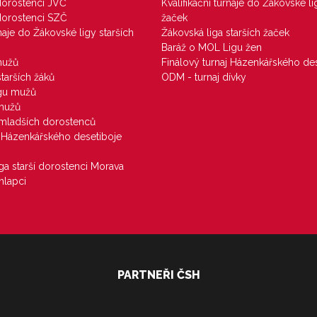
 dorostenci JVČ
Kvalifikační turnaje do Žákovské li
 dorostenci SZČ
žaček
rnaje do Žákovské ligy starších
Žákovská liga starších žaček
Baráž o MOL Ligu žen
mužů
Finálový turnaj Házenkářského des
starších žáků
ODM - turnaj dívky
igu mužů
 mužů
u mladších dorostenců
j Házenkářského desetiboje
iga starší dorostenci Morava
hlapci
PARTNEŘI ČSH