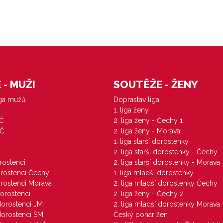
- MUŽI
SOUTĚŽE - ŽENY
iga mužů
Doprastav liga
1. liga ženy
VČ
2. liga ženy - Čechy 1
ZČ
2. liga ženy - Morava
1. liga starší dorostenky
M
2. liga starší dorostenky - Čechy
orostenci
2. liga starší dorostenky - Morava
dorostenci Čechy
1. liga mladší dorostenky
dorostenci Morava
2. liga mladší dorostenky Čechy
dorostenci
2. liga ženy - Čechy 2
 dorostenci JM
2. liga mladší dorostenky Morava
 dorostenci SM
Český pohár žen