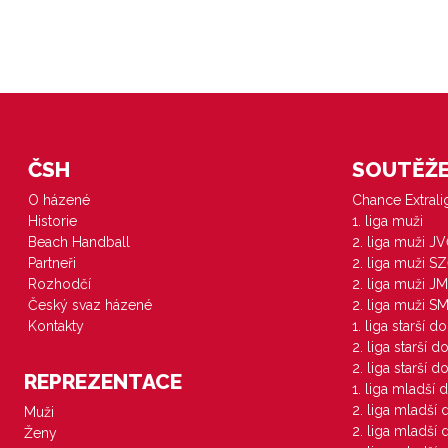
ČSH
SOUTĚŽE 
O házené
Chance Extral
Historie
1. liga muži
Beach Handball
2. liga muži J
Partneři
2. liga muži S
Rozhodčí
2. liga muži JM
Český svaz házené
2. liga muži S
Kontakty
1. liga starší d
2. liga starší 
2. liga starší 
REPREZENTACE
1. liga mladší 
2. liga mladší
Muži
2. liga mladší
Ženy