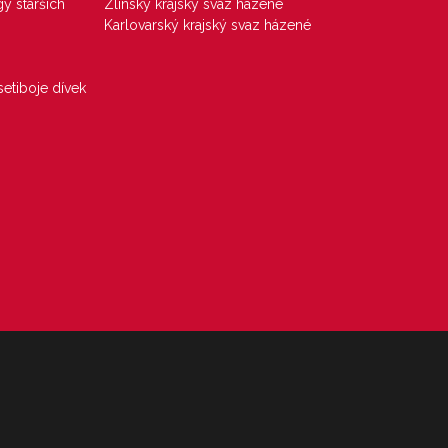
gy starších
Zlínský krajský svaz házené
Karlovarský krajský svaz házené
etiboje dívek