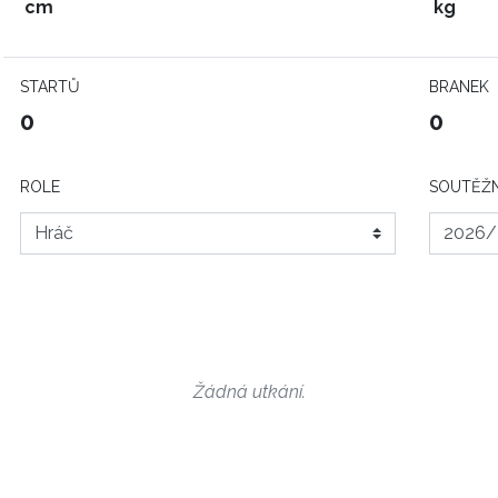
cm
kg
STARTŮ
BRANEK
0
0
ROLE
SOUTĚŽN
Žádná utkání.