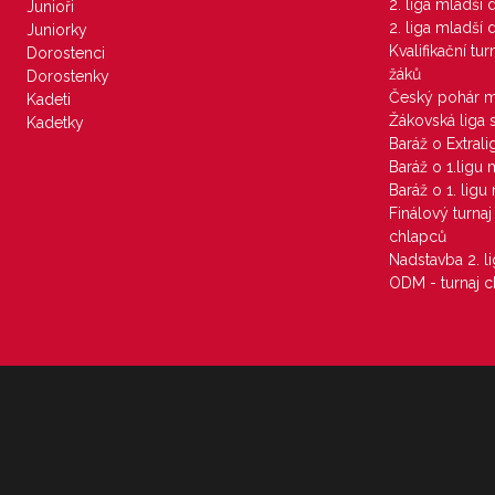
2. liga mladší
Junioři
2. liga mladší
Juniorky
Kvalifikační tu
Dorostenci
žáků
Dorostenky
Český pohár 
Kadeti
Žákovská liga 
Kadetky
Baráž o Extral
Baráž o 1.ligu
Baráž o 1. lig
Finálový turna
chlapců
Nadstavba 2. l
ODM - turnaj c