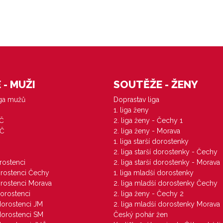
- MUŽI
SOUTĚŽE - ŽENY
iga mužů
Doprastav liga
1. liga ženy
VČ
2. liga ženy - Čechy 1
ZČ
2. liga ženy - Morava
1. liga starší dorostenky
M
2. liga starší dorostenky - Čechy
orostenci
2. liga starší dorostenky - Morava
dorostenci Čechy
1. liga mladší dorostenky
dorostenci Morava
2. liga mladší dorostenky Čechy
dorostenci
2. liga ženy - Čechy 2
 dorostenci JM
2. liga mladší dorostenky Morava
 dorostenci SM
Český pohár žen