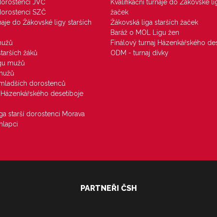
 dorostenci JVČ
Kvalifikační turnaje do Žákovské li
 dorostenci SZČ
žaček
rnaje do Žákovské ligy starších
Žákovská liga starších žaček
Baráž o MOL Ligu žen
mužů
Finálový turnaj Házenkářského des
starších žáků
ODM - turnaj dívky
igu mužů
 mužů
u mladších dorostenců
j Házenkářského desetiboje
iga starší dorostenci Morava
hlapci
PARTNEŘI ČSH