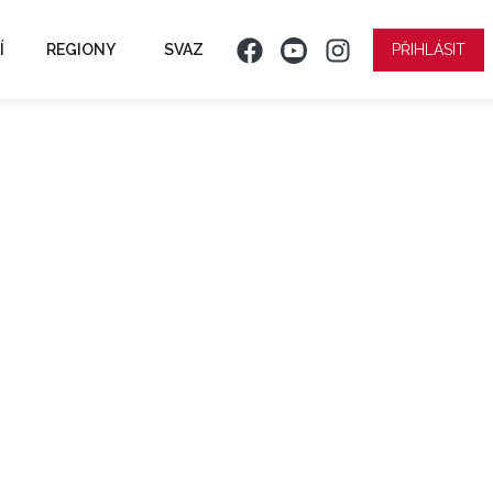
Í
REGIONY
SVAZ
PŘIHLÁSIT