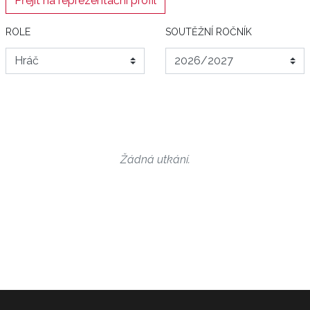
Přejít na reprezentační profil
ROLE
SOUTĚŽNÍ ROČNÍK
Žádná utkání.