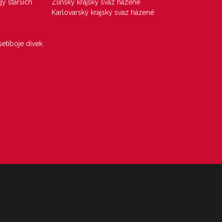
gy starších
Zlínský krajský svaz házené
Karlovarský krajský svaz házené
etiboje dívek