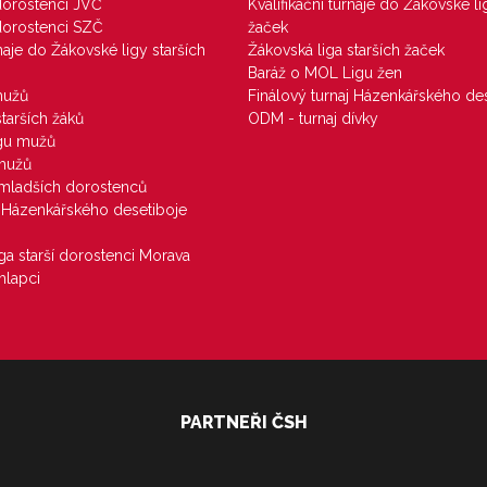
 dorostenci JVČ
Kvalifikační turnaje do Žákovské li
 dorostenci SZČ
žaček
rnaje do Žákovské ligy starších
Žákovská liga starších žaček
Baráž o MOL Ligu žen
mužů
Finálový turnaj Házenkářského des
starších žáků
ODM - turnaj dívky
igu mužů
 mužů
u mladších dorostenců
j Házenkářského desetiboje
iga starší dorostenci Morava
hlapci
PARTNEŘI ČSH