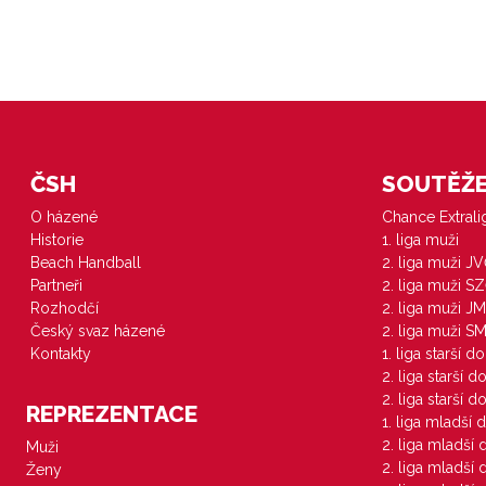
ČSH
SOUTĚŽE 
O házené
Chance Extral
Historie
1. liga muži
Beach Handball
2. liga muži J
Partneři
2. liga muži S
Rozhodčí
2. liga muži JM
Český svaz házené
2. liga muži S
Kontakty
1. liga starší d
2. liga starší 
2. liga starší 
REPREZENTACE
1. liga mladší 
2. liga mladší
Muži
2. liga mladší
Ženy