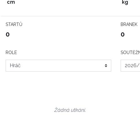
cm
kg
STARTŮ
BRANEK
0
0
ROLE
SOUTĚŽN
Žádná utkání.