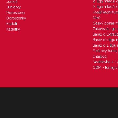
2. liga mladší
Junioři
2. liga mladší
Juniorky
Kvalifikační tu
Dorostenci
žáků
Dorostenky
Český pohár 
Kadeti
Žákovská liga 
Kadetky
Baráž o Extral
Baráž o 1.ligu
Baráž o 1. lig
Finálový turna
chlapců
Nadstavba 2. l
ODM - turnaj c