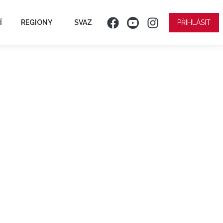
Í
REGIONY
SVAZ
PŘIHLÁSIT