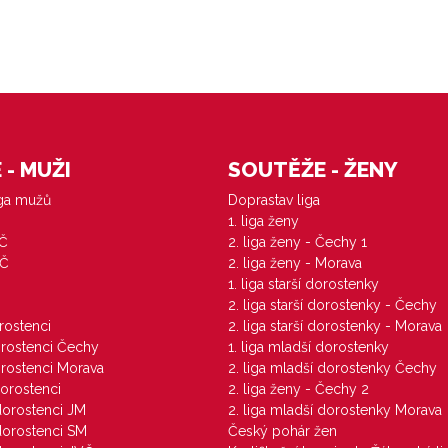
- MUŽI
SOUTĚŽE - ŽENY
iga mužů
Doprastav liga
1. liga ženy
VČ
2. liga ženy - Čechy 1
ZČ
2. liga ženy - Morava
1. liga starší dorostenky
M
2. liga starší dorostenky - Čechy
orostenci
2. liga starší dorostenky - Morava
dorostenci Čechy
1. liga mladší dorostenky
dorostenci Morava
2. liga mladší dorostenky Čechy
dorostenci
2. liga ženy - Čechy 2
 dorostenci JM
2. liga mladší dorostenky Morava
 dorostenci SM
Český pohár žen