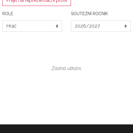
Přejít na reprezentační profil
ROLE
SOUTĚŽNÍ ROČNÍK
Žádná utkání.