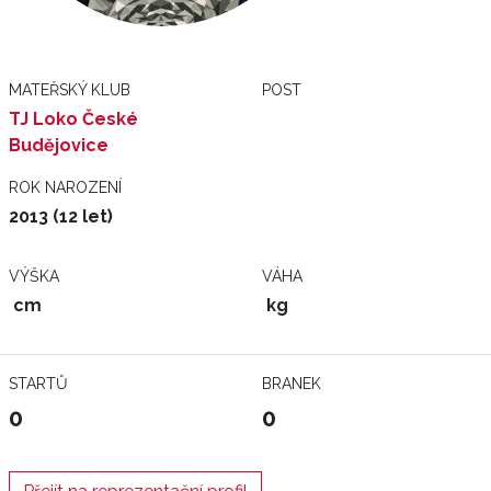
MATEŘSKÝ KLUB
POST
TJ Loko České
Budějovice
ROK NAROZENÍ
2013 (12 let)
VÝŠKA
VÁHA
cm
kg
STARTŮ
BRANEK
0
0