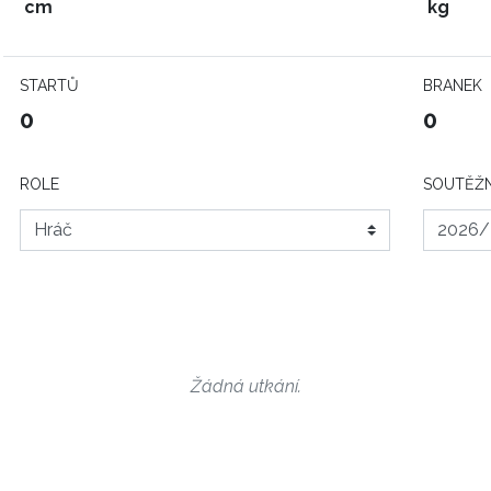
cm
kg
STARTŮ
BRANEK
0
0
ROLE
SOUTĚŽN
Žádná utkání.