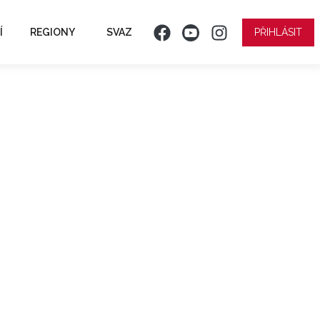
Í
REGIONY
SVAZ
PŘIHLÁSIT