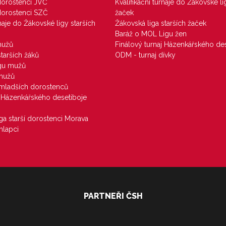
 dorostenci JVČ
Kvalifikační turnaje do Žákovské li
 dorostenci SZČ
žaček
rnaje do Žákovské ligy starších
Žákovská liga starších žaček
Baráž o MOL Ligu žen
mužů
Finálový turnaj Házenkářského des
starších žáků
ODM - turnaj dívky
igu mužů
 mužů
u mladších dorostenců
j Házenkářského desetiboje
iga starší dorostenci Morava
hlapci
PARTNEŘI ČSH