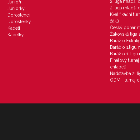
2. liga mladší
Junioři
2. liga mladší
Juniorky
Kvalifikační tu
Dorostenci
žáků
Dorostenky
Český pohár 
Kadeti
Žákovská liga 
Kadetky
Baráž o Extral
Baráž o 1.ligu
Baráž o 1. lig
Finálový turna
chlapců
Nadstavba 2. l
ODM - turnaj c