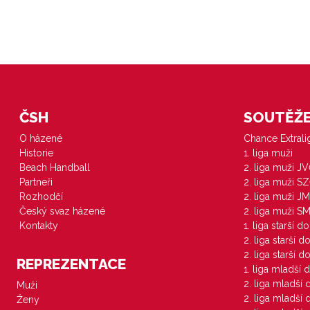
ČSH
SOUTĚŽE 
O házené
Chance Extral
Historie
1. liga muži
Beach Handball
2. liga muži J
Partneři
2. liga muži S
Rozhodčí
2. liga muži JM
Český svaz házené
2. liga muži S
Kontakty
1. liga starší d
2. liga starší 
2. liga starší 
REPREZENTACE
1. liga mladší 
2. liga mladší
Muži
2. liga mladší
Ženy