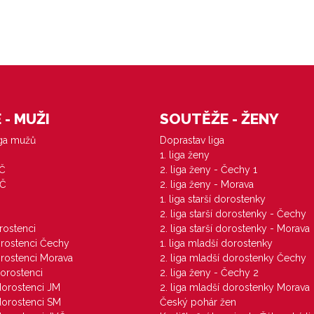
- MUŽI
SOUTĚŽE - ŽENY
iga mužů
Doprastav liga
1. liga ženy
VČ
2. liga ženy - Čechy 1
ZČ
2. liga ženy - Morava
1. liga starší dorostenky
M
2. liga starší dorostenky - Čechy
orostenci
2. liga starší dorostenky - Morava
dorostenci Čechy
1. liga mladší dorostenky
dorostenci Morava
2. liga mladší dorostenky Čechy
dorostenci
2. liga ženy - Čechy 2
 dorostenci JM
2. liga mladší dorostenky Morava
 dorostenci SM
Český pohár žen