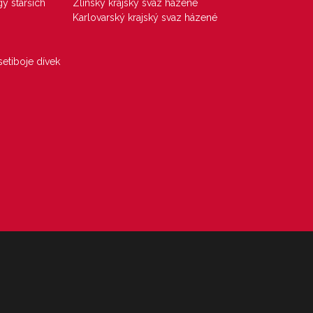
gy starších
Zlínský krajský svaz házené
Karlovarský krajský svaz házené
etiboje dívek