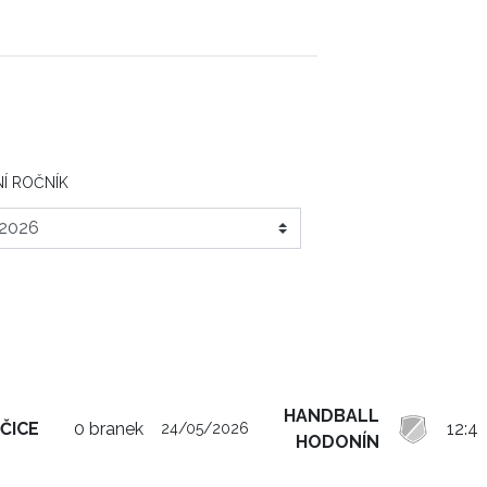
Í ROČNÍK
HANDBALL
ČICE
0 branek
12:4
24/05/2026
HODONÍN