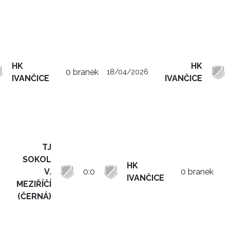
HK
HK
0 branek
18/04/2026
IVANČICE
IVANČICE
TJ
SOKOL
HK
V.
0:0
0 branek
IVANČICE
MEZIŘÍČÍ
(ČERNÁ)