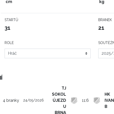
cm
kg
STARTŮ
BRANEK
31
21
ROLE
SOUTĚŽN
Í
TJ
SOKOL
HK
4 branky
ÚJEZD
11:6
IVAN
24/05/2026
U
B
BRNA