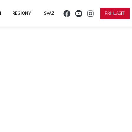
Í
REGIONY
SVAZ
PŘIHLÁSIT