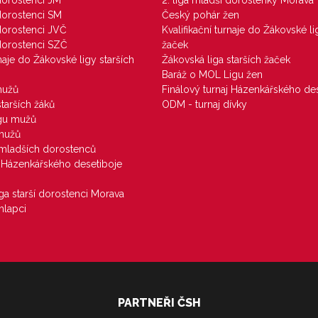
 dorostenci JM
2. liga mladší dorostenky Morava
 dorostenci SM
Český pohár žen
 dorostenci JVČ
Kvalifikační turnaje do Žákovské li
 dorostenci SZČ
žaček
rnaje do Žákovské ligy starších
Žákovská liga starších žaček
Baráž o MOL Ligu žen
mužů
Finálový turnaj Házenkářského des
starších žáků
ODM - turnaj dívky
igu mužů
 mužů
u mladších dorostenců
j Házenkářského desetiboje
iga starší dorostenci Morava
hlapci
PARTNEŘI ČSH