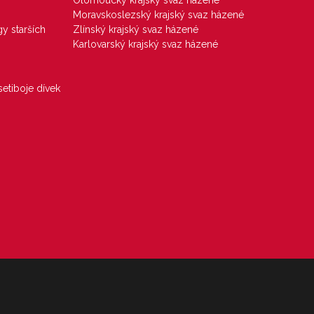
Olomoucký krajský svaz házené
Moravskoslezský krajský svaz házené
gy starších
Zlínský krajský svaz házené
Karlovarský krajský svaz házené
etiboje dívek