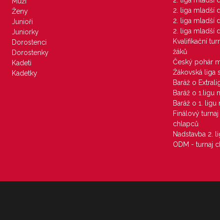
2. liga mladší
Muži
2. liga mladší
Ženy
2. liga mladší
Junioři
2. liga mladší
Juniorky
Kvalifikační tu
Dorostenci
žáků
Dorostenky
Český pohár 
Kadeti
Žákovská liga 
Kadetky
Baráž o Extral
Baráž o 1.ligu
Baráž o 1. lig
Finálový turna
chlapců
Nadstavba 2. l
ODM - turnaj c