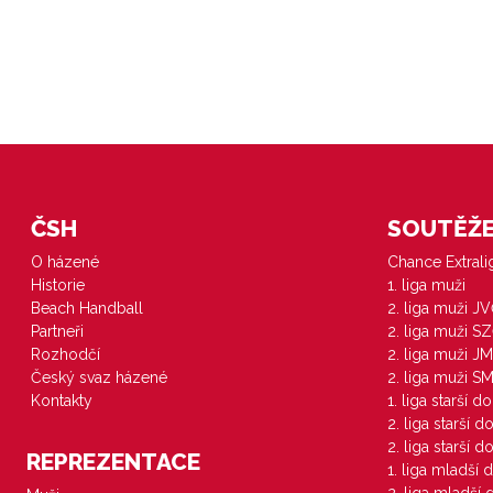
ČSH
SOUTĚŽE 
O házené
Chance Extral
Historie
1. liga muži
Beach Handball
2. liga muži J
Partneři
2. liga muži S
Rozhodčí
2. liga muži JM
Český svaz házené
2. liga muži S
Kontakty
1. liga starší d
2. liga starší 
2. liga starší 
REPREZENTACE
1. liga mladší 