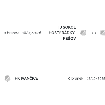
TJ SOKOL
0 branek
HOSTĚRÁDKY-
0:0
16/05/2026
REŠOV
HK IVANČICE
0 branek
12/10/2025