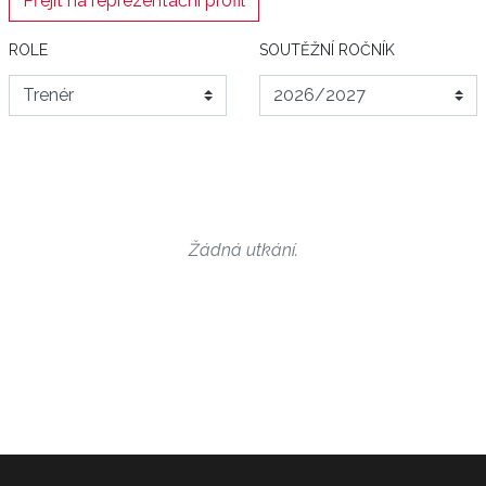
Přejít na reprezentační profil
ROLE
SOUTĚŽNÍ ROČNÍK
Žádná utkání.