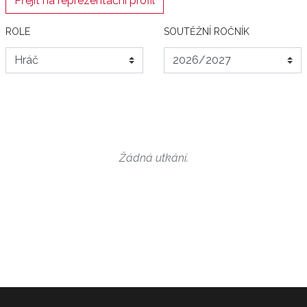
Přejít na reprezentační profil
ROLE
SOUTĚŽNÍ ROČNÍK
Žádná utkání.