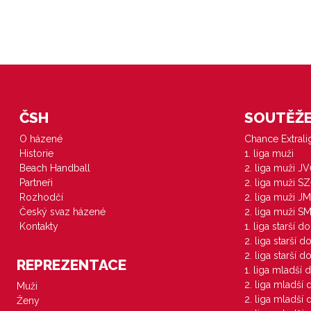
ČSH
SOUTĚŽE 
O házené
Chance Extral
Historie
1. liga muži
Beach Handball
2. liga muži J
Partneři
2. liga muži S
Rozhodčí
2. liga muži JM
Český svaz házené
2. liga muži S
Kontakty
1. liga starší d
2. liga starší 
2. liga starší 
REPREZENTACE
1. liga mladší 
2. liga mladší
Muži
2. liga mladší
Ženy