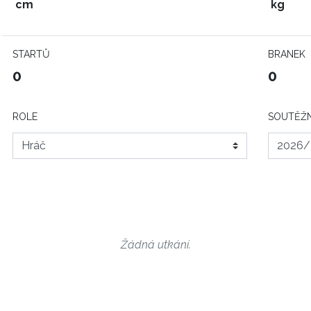
cm
kg
STARTŮ
BRANEK
0
0
ROLE
SOUTĚŽN
Žádná utkání.