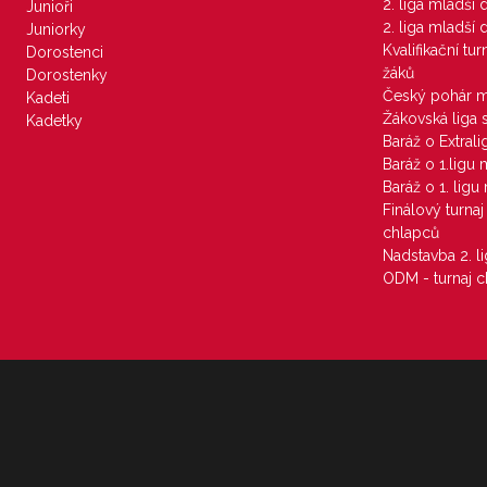
2. liga mladší
Junioři
2. liga mladší
Juniorky
Kvalifikační tu
Dorostenci
žáků
Dorostenky
Český pohár 
Kadeti
Žákovská liga 
Kadetky
Baráž o Extral
Baráž o 1.ligu
Baráž o 1. lig
Finálový turna
chlapců
Nadstavba 2. l
ODM - turnaj c