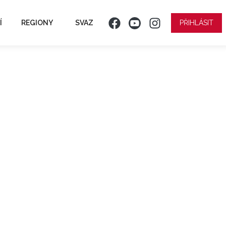
Í
REGIONY
SVAZ
PŘIHLÁSIT