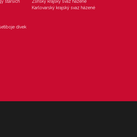
gy starších
Zlínský krajský svaz házené
Karlovarský krajský svaz házené
etiboje dívek