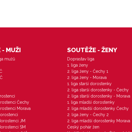
- MUŽI
SOUTĚŽE - ŽENY
iga mužů
Doprastav liga
1. liga ženy
VČ
2. liga ženy - Čechy 1
ZČ
2. liga ženy - Morava
1. liga starší dorostenky
M
2. liga starší dorostenky - Čechy
orostenci
2. liga starší dorostenky - Morava
dorostenci Čechy
1. liga mladší dorostenky
dorostenci Morava
2. liga mladší dorostenky Čechy
dorostenci
2. liga ženy - Čechy 2
 dorostenci JM
2. liga mladší dorostenky Morava
 dorostenci SM
Český pohár žen