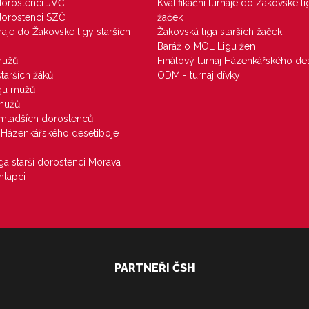
 dorostenci JVČ
Kvalifikační turnaje do Žákovské li
 dorostenci SZČ
žaček
rnaje do Žákovské ligy starších
Žákovská liga starších žaček
Baráž o MOL Ligu žen
mužů
Finálový turnaj Házenkářského des
starších žáků
ODM - turnaj dívky
igu mužů
 mužů
u mladších dorostenců
j Házenkářského desetiboje
iga starší dorostenci Morava
hlapci
PARTNEŘI ČSH