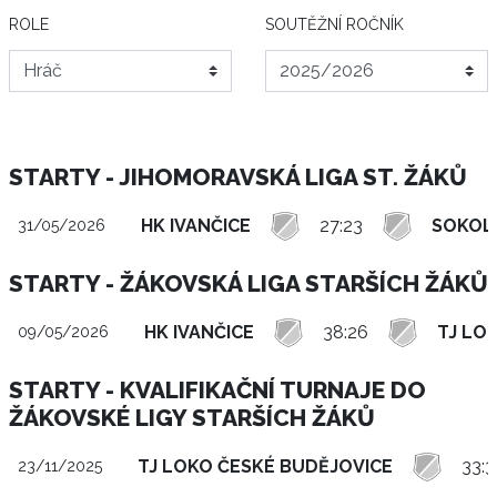
ROLE
SOUTĚŽNÍ ROČNÍK
STARTY - JIHOMORAVSKÁ LIGA ST. ŽÁKŮ
HK IVANČICE
27:23
SOKOL
31/05/2026
STARTY - ŽÁKOVSKÁ LIGA STARŠÍCH ŽÁKŮ
HK IVANČICE
38:26
TJ LO
09/05/2026
STARTY - KVALIFIKAČNÍ TURNAJE DO
ŽÁKOVSKÉ LIGY STARŠÍCH ŽÁKŮ
TJ LOKO ČESKÉ BUDĚJOVICE
33:3
23/11/2025