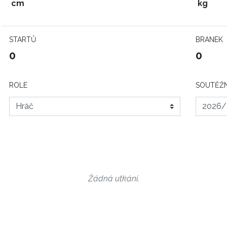
cm
kg
STARTŮ
BRANEK
0
0
ROLE
SOUTĚŽN
Žádná utkání.