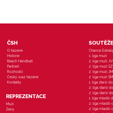
ČSH
SOUTĚŽE 
O házené
Chance Extral
Historie
1. liga muži
Beach Handball
2. liga muži J
Partneři
2. liga muži S
Rozhodčí
2. liga muži JM
Český svaz házené
2. liga muži S
Kontakty
1. liga starší d
2. liga starší 
2. liga starší 
REPREZENTACE
1. liga mladší 
2. liga mladší
Muži
2. liga mladší
Ženy