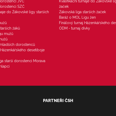
 dorostenci JVČ
Kvalifikační turnaje do Žákovské li
 dorostenci SZČ
žaček
rnaje do Žákovské ligy starších
Žákovská liga starších žaček
Baráž o MOL Ligu žen
mužů
Finálový turnaj Házenkářského des
starších žáků
ODM - turnaj dívky
igu mužů
 mužů
u mladších dorostenců
j Házenkářského desetiboje
iga starší dorostenci Morava
hlapci
PARTNEŘI ČSH