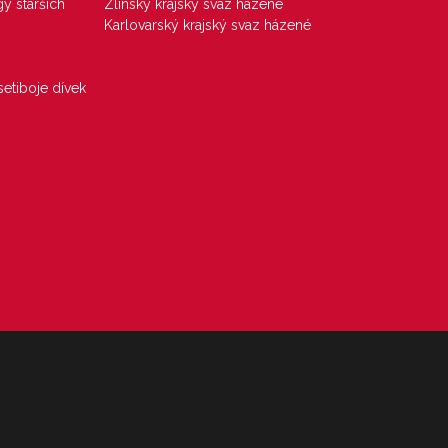
gy starších
Zlínský krajský svaz házené
Karlovarský krajský svaz házené
etiboje dívek