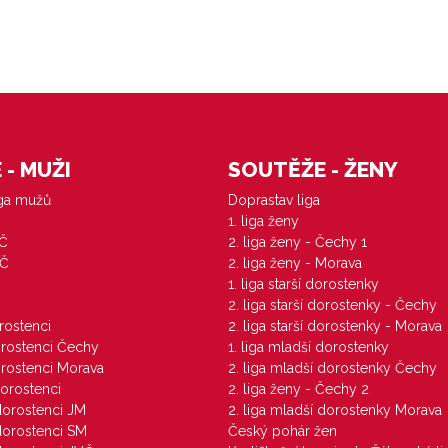
- MUŽI
SOUTĚŽE - ŽENY
iga mužů
Doprastav liga
1. liga ženy
VČ
2. liga ženy - Čechy 1
ZČ
2. liga ženy - Morava
1. liga starší dorostenky
M
2. liga starší dorostenky - Čechy
orostenci
2. liga starší dorostenky - Morava
dorostenci Čechy
1. liga mladší dorostenky
dorostenci Morava
2. liga mladší dorostenky Čechy
dorostenci
2. liga ženy - Čechy 2
 dorostenci JM
2. liga mladší dorostenky Morava
 dorostenci SM
Český pohár žen