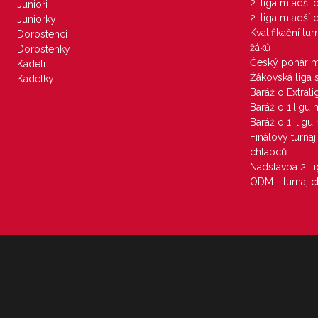
2. liga mladší
Junioři
2. liga mladší
Juniorky
Kvalifikační tu
Dorostenci
žáků
Dorostenky
Český pohár 
Kadeti
Žákovská liga 
Kadetky
Baráž o Extral
Baráž o 1.ligu
Baráž o 1. lig
Finálový turna
chlapců
Nadstavba 2. l
ODM - turnaj c