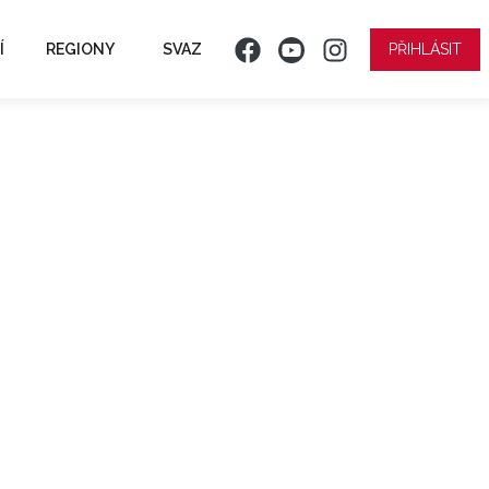
Í
REGIONY
SVAZ
PŘIHLÁSIT