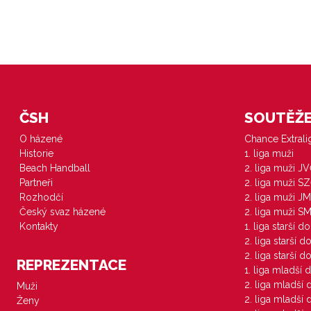
ČSH
SOUTĚŽE 
O házené
Chance Extral
Historie
1. liga muži
Beach Handball
2. liga muži J
Partneři
2. liga muži S
Rozhodčí
2. liga muži JM
Český svaz házené
2. liga muži S
Kontakty
1. liga starší d
2. liga starší 
2. liga starší 
REPREZENTACE
1. liga mladší 
2. liga mladší
Muži
2. liga mladší
Ženy