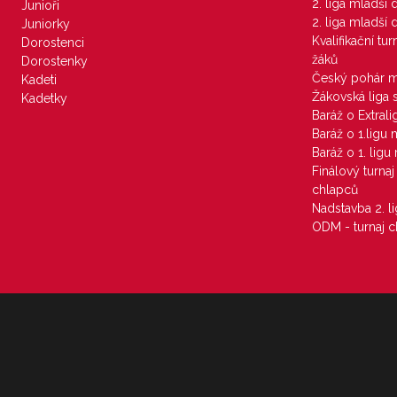
2. liga mladší
Junioři
2. liga mladší
Juniorky
Kvalifikační tu
Dorostenci
žáků
Dorostenky
Český pohár 
Kadeti
Žákovská liga 
Kadetky
Baráž o Extral
Baráž o 1.ligu
Baráž o 1. lig
Finálový turna
chlapců
Nadstavba 2. l
ODM - turnaj c