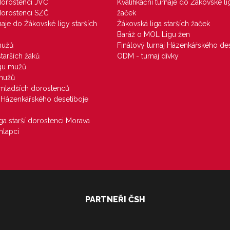
 dorostenci JVČ
Kvalifikační turnaje do Žákovské li
 dorostenci SZČ
žaček
rnaje do Žákovské ligy starších
Žákovská liga starších žaček
Baráž o MOL Ligu žen
mužů
Finálový turnaj Házenkářského des
starších žáků
ODM - turnaj dívky
igu mužů
 mužů
u mladších dorostenců
j Házenkářského desetiboje
iga starší dorostenci Morava
hlapci
PARTNEŘI ČSH