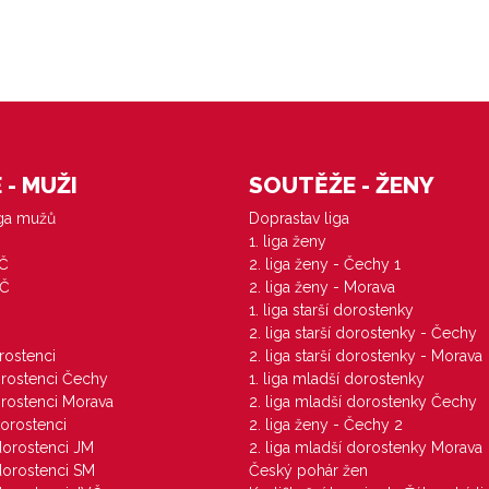
- MUŽI
SOUTĚŽE - ŽENY
iga mužů
Doprastav liga
1. liga ženy
VČ
2. liga ženy - Čechy 1
ZČ
2. liga ženy - Morava
1. liga starší dorostenky
M
2. liga starší dorostenky - Čechy
orostenci
2. liga starší dorostenky - Morava
dorostenci Čechy
1. liga mladší dorostenky
dorostenci Morava
2. liga mladší dorostenky Čechy
dorostenci
2. liga ženy - Čechy 2
 dorostenci JM
2. liga mladší dorostenky Morava
 dorostenci SM
Český pohár žen