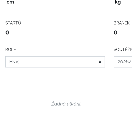
cm
kg
STARTŮ
BRANEK
0
0
ROLE
SOUTĚŽN
Žádná utkání.