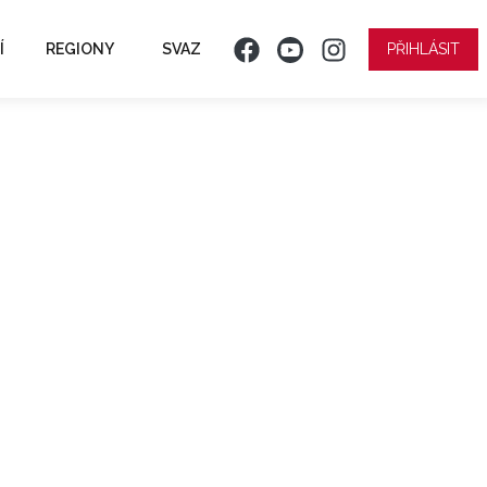
Í
REGIONY
SVAZ
PŘIHLÁSIT