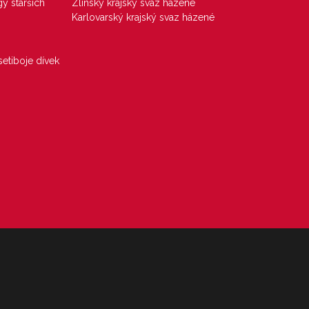
gy starších
Zlínský krajský svaz házené
Karlovarský krajský svaz házené
etiboje dívek