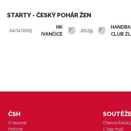
STARTY - ČESKÝ POHÁR ŽEN
HK
HANDBA
20:29
04/11/2025
IVANČICE
CLUB ZL
ČSH
SOUTĚŽE 
O házené
Chance Extral
Historie
1. liga muži