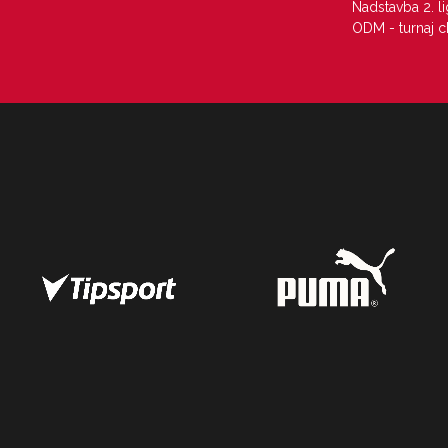
Nadstavba 2. l
ODM - turnaj c