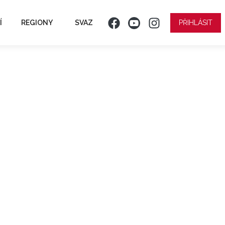
Í
REGIONY
SVAZ
PŘIHLÁSIT