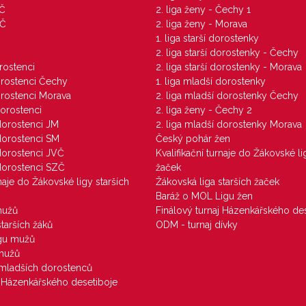
VČ
2. liga ženy - Čechy 1
ZČ
2. liga ženy - Morava
1. liga starší dorostenky
M
2. liga starší dorostenky - Čechy
orostenci
2. liga starší dorostenky - Morava
dorostenci Čechy
1. liga mladší dorostenky
dorostenci Morava
2. liga mladší dorostenky Čechy
dorostenci
2. liga ženy - Čechy 2
 dorostenci JM
2. liga mladší dorostenky Morava
 dorostenci SM
Český pohár žen
 dorostenci JVČ
Kvalifikační turnaje do Žákovské li
 dorostenci SZČ
žaček
rnaje do Žákovské ligy starších
Žákovská liga starších žaček
Baráž o MOL Ligu žen
mužů
Finálový turnaj Házenkářského des
starších žáků
ODM - turnaj dívky
igu mužů
 mužů
u mladších dorostenců
j Házenkářského desetiboje