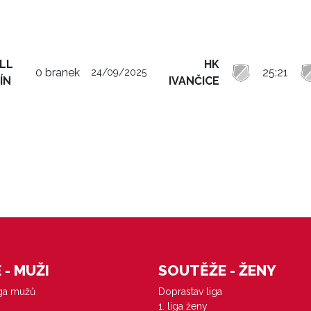
LL
HK
0 branek
25:21
24/09/2025
ÍN
IVANČICE
- MUŽI
SOUTĚŽE - ŽENY
iga mužů
Doprastav liga
1. liga ženy