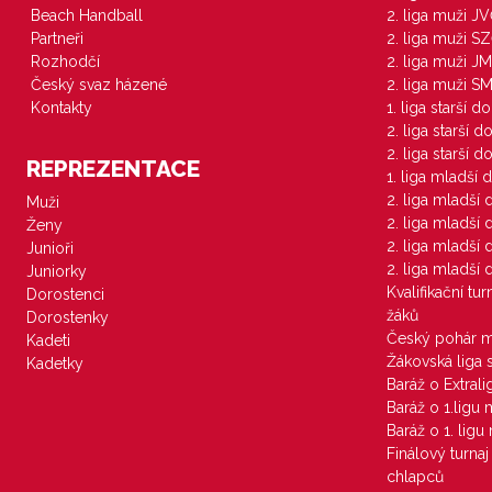
Beach Handball
2. liga muži J
Partneři
2. liga muži S
Rozhodčí
2. liga muži JM
Český svaz házené
2. liga muži S
Kontakty
1. liga starší d
2. liga starší 
2. liga starší 
REPREZENTACE
1. liga mladší 
2. liga mladší
Muži
2. liga mladší
Ženy
2. liga mladší
Junioři
2. liga mladší
Juniorky
Kvalifikační tu
Dorostenci
žáků
Dorostenky
Český pohár 
Kadeti
Žákovská liga 
Kadetky
Baráž o Extral
Baráž o 1.ligu
Baráž o 1. lig
Finálový turna
chlapců