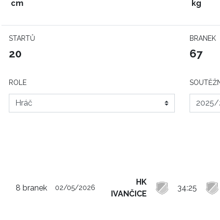
cm
kg
STARTŮ
BRANEK
20
67
ROLE
SOUTĚŽN
HK
8 branek
34:25
02/05/2026
IVANČICE