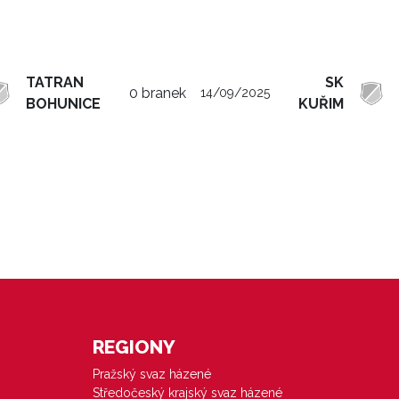
TATRAN
SK
0 branek
14/09/2025
BOHUNICE
KUŘIM
REGIONY
Pražský svaz házené
Středočeský krajský svaz házené