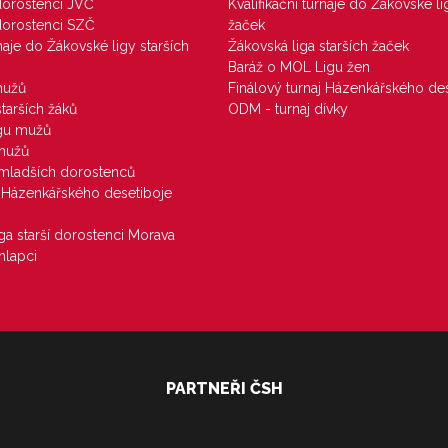
 dorostenci JVČ
Kvalifikační turnaje do Žákovské li
 dorostenci SZČ
žaček
rnaje do Žákovské ligy starších
Žákovská liga starších žaček
Baráž o MOL Ligu žen
mužů
Finálový turnaj Házenkářského des
starších žáků
ODM - turnaj dívky
igu mužů
 mužů
u mladších dorostenců
j Házenkářského desetiboje
iga starší dorostenci Morava
hlapci
PARTNEŘI ČSH