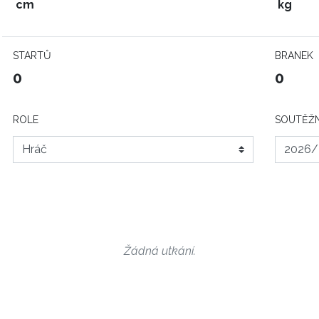
cm
kg
STARTŮ
BRANEK
0
0
ROLE
SOUTĚŽN
Žádná utkání.