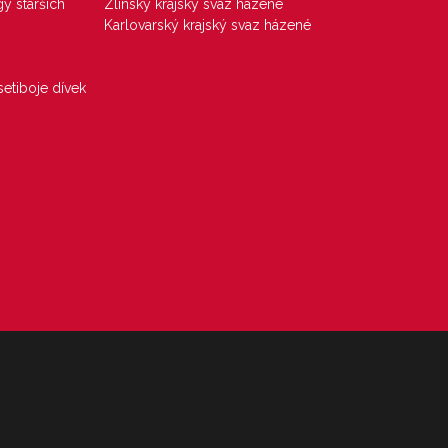
gy starších
Zlínský krajský svaz házené
Karlovarský krajský svaz házené
etiboje dívek