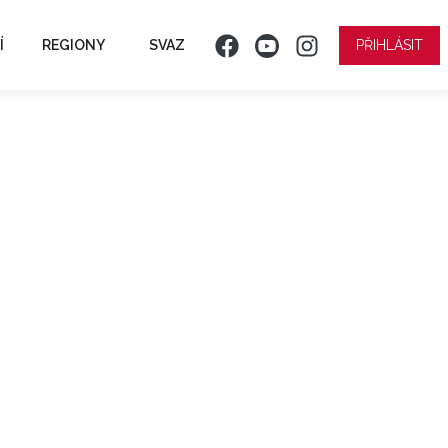
Í
REGIONY
SVAZ
PŘIHLÁSIT