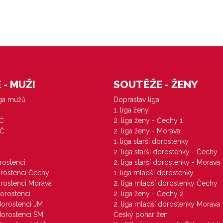
- MUŽI
SOUTĚŽE - ŽENY
iga mužů
Doprastav liga
1. liga ženy
VČ
2. liga ženy - Čechy 1
ZČ
2. liga ženy - Morava
1. liga starší dorostenky
M
2. liga starší dorostenky - Čechy
orostenci
2. liga starší dorostenky - Morava
dorostenci Čechy
1. liga mladší dorostenky
dorostenci Morava
2. liga mladší dorostenky Čechy
dorostenci
2. liga ženy - Čechy 2
 dorostenci JM
2. liga mladší dorostenky Morava
 dorostenci SM
Český pohár žen