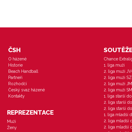
ČSH
SOUTĚŽE 
O házené
Chance Extral
Historie
1. liga muži
Beach Handball
2. liga muži J
Partneři
2. liga muži S
Rozhodčí
2. liga muži JM
Český svaz házené
2. liga muži S
Kontakty
1. liga starší d
2. liga starší 
2. liga starší 
REPREZENTACE
1. liga mladší 
2. liga mladší
Muži
2. liga mladší
Ženy