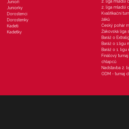
2. liga mladší
Junioři
2. liga mladší
Juniorky
Kvalifikační tu
Dorostenci
žáků
Dorostenky
Český pohár 
Kadeti
Žákovská liga 
Kadetky
Baráž o Extral
Baráž o 1.ligu
Baráž o 1. lig
Finálový turna
chlapců
Nadstavba 2. l
ODM - turnaj c