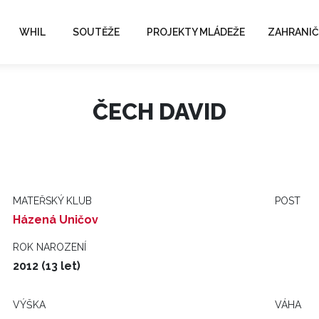
WHIL
SOUTĚŽE
PROJEKTY MLÁDEŽE
ZAHRANIČ
ČECH DAVID
MATEŘSKÝ KLUB
POST
Házená Uničov
ROK NAROZENÍ
2012 (13 let)
VÝŠKA
VÁHA