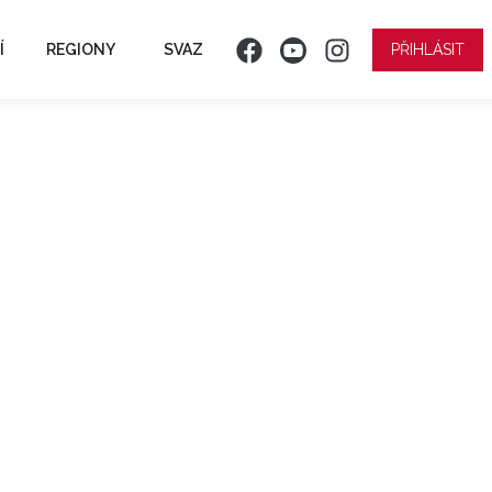
Í
REGIONY
SVAZ
PŘIHLÁSIT