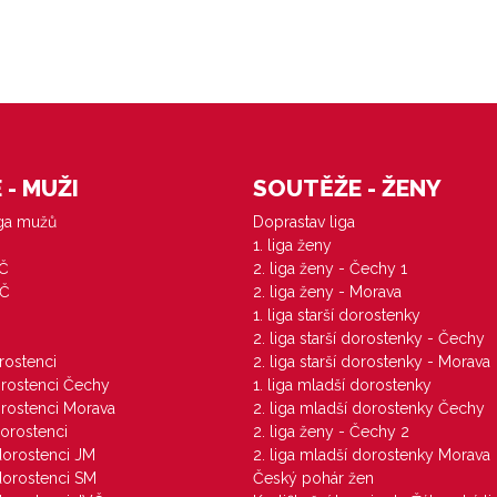
- MUŽI
SOUTĚŽE - ŽENY
iga mužů
Doprastav liga
1. liga ženy
VČ
2. liga ženy - Čechy 1
ZČ
2. liga ženy - Morava
1. liga starší dorostenky
M
2. liga starší dorostenky - Čechy
orostenci
2. liga starší dorostenky - Morava
dorostenci Čechy
1. liga mladší dorostenky
dorostenci Morava
2. liga mladší dorostenky Čechy
dorostenci
2. liga ženy - Čechy 2
 dorostenci JM
2. liga mladší dorostenky Morava
 dorostenci SM
Český pohár žen