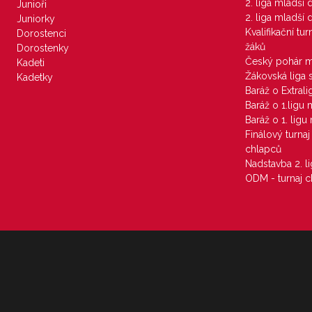
2. liga mladší
Junioři
2. liga mladší
Juniorky
Kvalifikační tu
Dorostenci
žáků
Dorostenky
Český pohár 
Kadeti
Žákovská liga 
Kadetky
Baráž o Extral
Baráž o 1.ligu
Baráž o 1. lig
Finálový turna
chlapců
Nadstavba 2. l
ODM - turnaj c