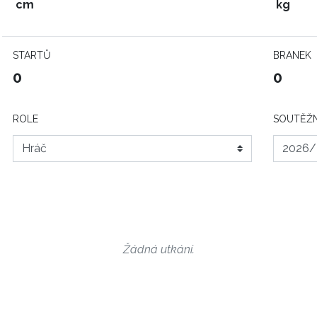
cm
kg
STARTŮ
BRANEK
0
0
ROLE
SOUTĚŽN
Žádná utkání.