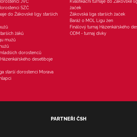
 dorostenci JVČ
Kvalifikační turnaje do Žákovské li
 dorostenci SZČ
žaček
rnaje do Žákovské ligy starších
Žákovská liga starších žaček
Baráž o MOL Ligu žen
mužů
Finálový turnaj Házenkářského des
starších žáků
ODM - turnaj dívky
igu mužů
 mužů
u mladších dorostenců
j Házenkářského desetiboje
iga starší dorostenci Morava
hlapci
PARTNEŘI ČSH