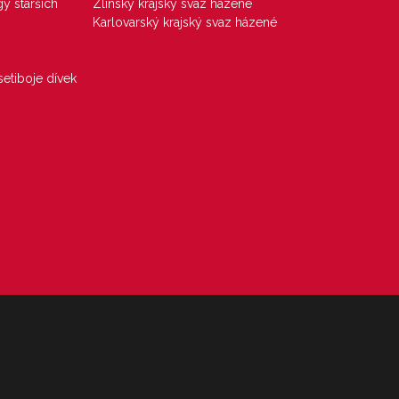
gy starších
Zlínský krajský svaz házené
Karlovarský krajský svaz házené
etiboje dívek