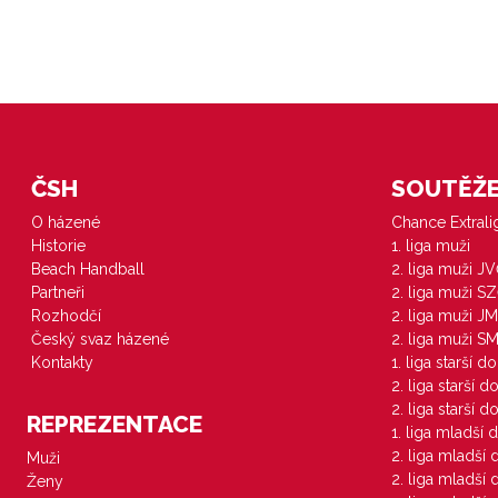
ČSH
SOUTĚŽE 
O házené
Chance Extral
Historie
1. liga muži
Beach Handball
2. liga muži J
Partneři
2. liga muži S
Rozhodčí
2. liga muži JM
Český svaz házené
2. liga muži S
Kontakty
1. liga starší d
2. liga starší 
2. liga starší 
REPREZENTACE
1. liga mladší 
2. liga mladší
Muži
2. liga mladší
Ženy