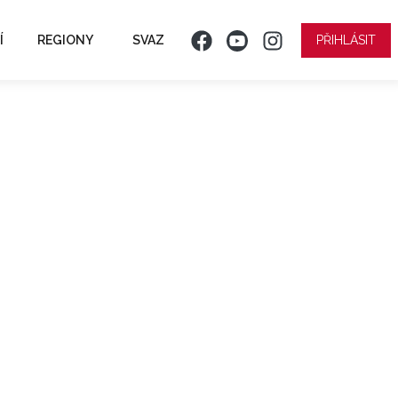
Í
REGIONY
SVAZ
PŘIHLÁSIT