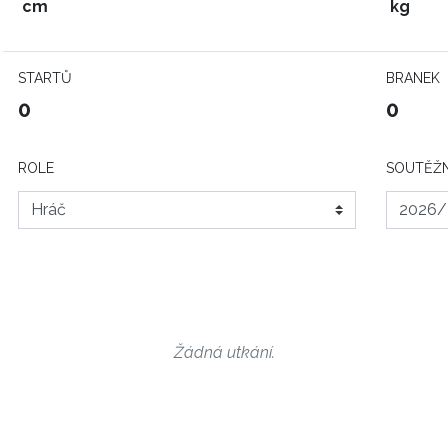
cm
kg
STARTŮ
BRANEK
0
0
ROLE
SOUTĚŽN
Žádná utkání.