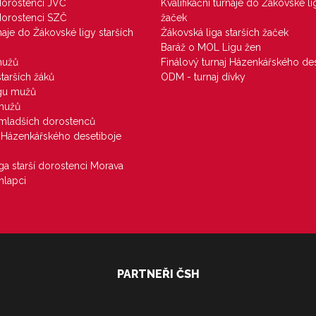
 dorostenci JVČ
Kvalifikační turnaje do Žákovské li
 dorostenci SZČ
žaček
rnaje do Žákovské ligy starších
Žákovská liga starších žaček
Baráž o MOL Ligu žen
mužů
Finálový turnaj Házenkářského des
starších žáků
ODM - turnaj dívky
igu mužů
 mužů
u mladších dorostenců
j Házenkářského desetiboje
iga starší dorostenci Morava
hlapci
PARTNEŘI ČSH