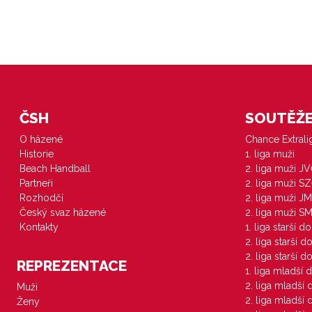
ČSH
SOUTĚŽE 
O házené
Chance Extral
Historie
1. liga muži
Beach Handball
2. liga muži J
Partneři
2. liga muži S
Rozhodčí
2. liga muži JM
Český svaz házené
2. liga muži S
Kontakty
1. liga starší d
2. liga starší 
2. liga starší 
REPREZENTACE
1. liga mladší 
2. liga mladší
Muži
2. liga mladší
Ženy