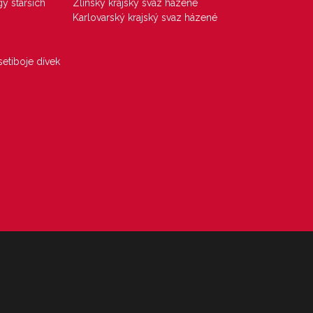
gy starších
Zlínský krajský svaz házené
Karlovarský krajský svaz házené
etiboje dívek