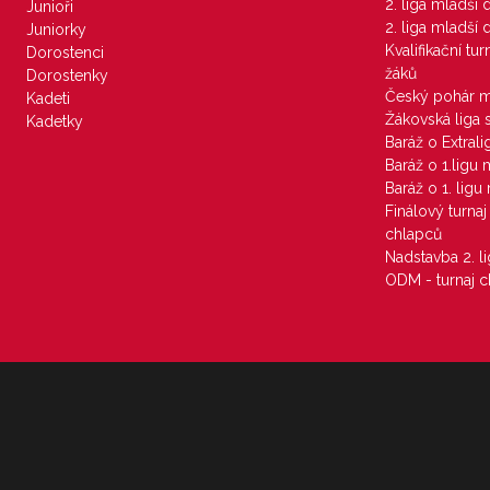
2. liga mladší
Junioři
2. liga mladší
Juniorky
Kvalifikační tu
Dorostenci
žáků
Dorostenky
Český pohár 
Kadeti
Žákovská liga 
Kadetky
Baráž o Extral
Baráž o 1.ligu
Baráž o 1. lig
Finálový turna
chlapců
Nadstavba 2. l
ODM - turnaj c