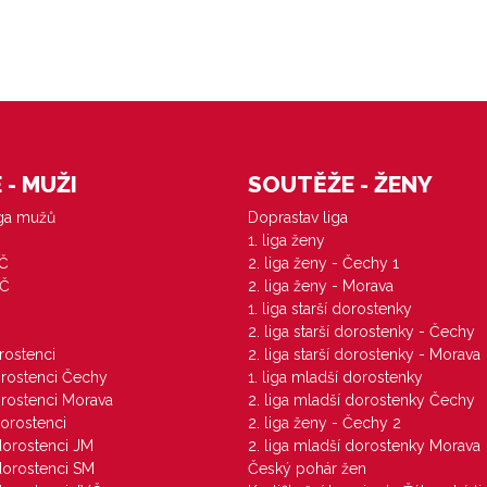
- MUŽI
SOUTĚŽE - ŽENY
iga mužů
Doprastav liga
1. liga ženy
VČ
2. liga ženy - Čechy 1
ZČ
2. liga ženy - Morava
1. liga starší dorostenky
M
2. liga starší dorostenky - Čechy
orostenci
2. liga starší dorostenky - Morava
dorostenci Čechy
1. liga mladší dorostenky
dorostenci Morava
2. liga mladší dorostenky Čechy
dorostenci
2. liga ženy - Čechy 2
 dorostenci JM
2. liga mladší dorostenky Morava
 dorostenci SM
Český pohár žen