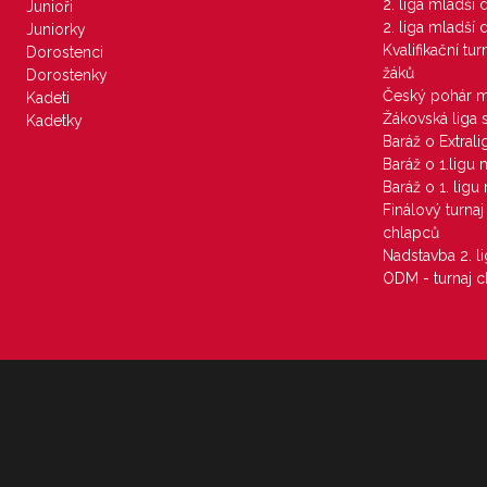
2. liga mladší
Junioři
2. liga mladší
Juniorky
Kvalifikační tu
Dorostenci
žáků
Dorostenky
Český pohár 
Kadeti
Žákovská liga 
Kadetky
Baráž o Extral
Baráž o 1.ligu
Baráž o 1. lig
Finálový turna
chlapců
Nadstavba 2. l
ODM - turnaj c