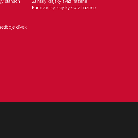
gy starších
Zlínský krajský svaz házené
Karlovarský krajský svaz házené
etiboje dívek