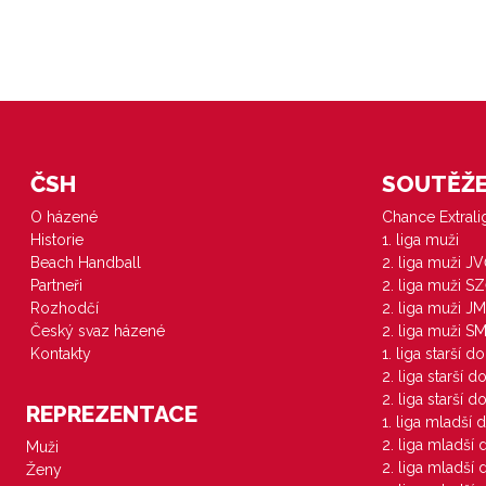
ČSH
SOUTĚŽE 
O házené
Chance Extral
Historie
1. liga muži
Beach Handball
2. liga muži J
Partneři
2. liga muži S
Rozhodčí
2. liga muži JM
Český svaz házené
2. liga muži S
Kontakty
1. liga starší d
2. liga starší 
2. liga starší 
REPREZENTACE
1. liga mladší 
2. liga mladší
Muži
2. liga mladší
Ženy