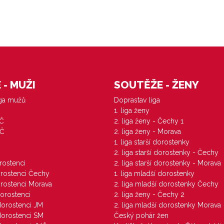
- MUŽI
SOUTĚŽE - ŽENY
iga mužů
Doprastav liga
1. liga ženy
VČ
2. liga ženy - Čechy 1
ZČ
2. liga ženy - Morava
1. liga starší dorostenky
M
2. liga starší dorostenky - Čechy
orostenci
2. liga starší dorostenky - Morava
dorostenci Čechy
1. liga mladší dorostenky
dorostenci Morava
2. liga mladší dorostenky Čechy
dorostenci
2. liga ženy - Čechy 2
 dorostenci JM
2. liga mladší dorostenky Morava
 dorostenci SM
Český pohár žen