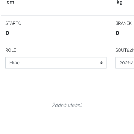
cm
kg
STARTŮ
BRANEK
0
0
ROLE
SOUTĚŽN
Žádná utkání.