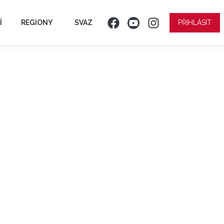
Í
REGIONY
SVAZ
PŘIHLÁSIT