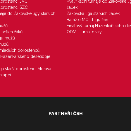
 dorostenci JVČ
Kvalifikační turnaje do Žákovské li
 dorostenci SZČ
žaček
rnaje do Žákovské ligy starších
Žákovská liga starších žaček
Baráž o MOL Ligu žen
mužů
Finálový turnaj Házenkářského des
starších žáků
ODM - turnaj dívky
igu mužů
 mužů
u mladších dorostenců
j Házenkářského desetiboje
iga starší dorostenci Morava
hlapci
PARTNEŘI ČSH