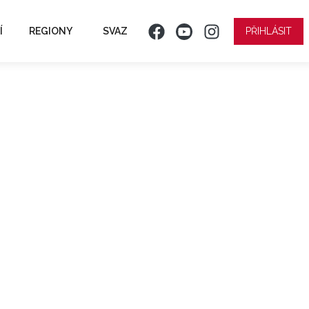
Í
REGIONY
SVAZ
PŘIHLÁSIT