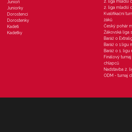
2. liga mladší
Junioři
2. liga mladší
Juniorky
Kvalifikační tu
Dorostenci
žáků
Dorostenky
Český pohár 
Kadeti
Žákovská liga 
Kadetky
Baráž o Extral
Baráž o 1.ligu
Baráž o 1. lig
Finálový turna
chlapců
Nadstavba 2. l
ODM - turnaj c