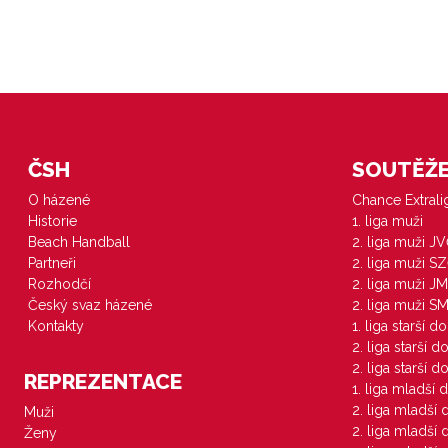
ČSH
SOUTĚŽE 
O házené
Chance Extral
Historie
1. liga muži
Beach Handball
2. liga muži J
Partneři
2. liga muži S
Rozhodčí
2. liga muži JM
Český svaz házené
2. liga muži S
Kontakty
1. liga starší d
2. liga starší 
2. liga starší 
REPREZENTACE
1. liga mladší 
2. liga mladší
Muži
2. liga mladší
Ženy