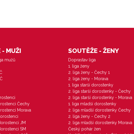
- MUŽI
SOUTĚŽE - ŽENY
iga mužů
Doprastav liga
1. liga ženy
VČ
2. liga ženy - Čechy 1
ZČ
2. liga ženy - Morava
1. liga starší dorostenky
M
2. liga starší dorostenky - Čechy
orostenci
2. liga starší dorostenky - Morava
dorostenci Čechy
1. liga mladší dorostenky
dorostenci Morava
2. liga mladší dorostenky Čechy
dorostenci
2. liga ženy - Čechy 2
 dorostenci JM
2. liga mladší dorostenky Morava
 dorostenci SM
Český pohár žen