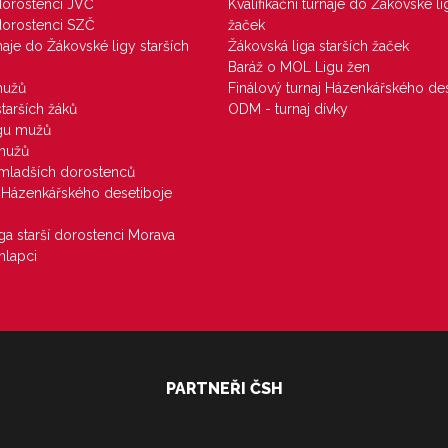
 dorostenci JVČ
Kvalifikační turnaje do Žákovské li
 dorostenci SZČ
žaček
rnaje do Žákovské ligy starších
Žákovská liga starších žaček
Baráž o MOL Ligu žen
mužů
Finálový turnaj Házenkářského des
starších žáků
ODM - turnaj dívky
igu mužů
 mužů
u mladších dorostenců
j Házenkářského desetiboje
iga starší dorostenci Morava
hlapci
PARTNEŘI ČSH