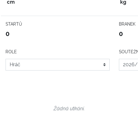
cm
kg
STARTŮ
BRANEK
0
0
ROLE
SOUTĚŽN
Žádná utkání.