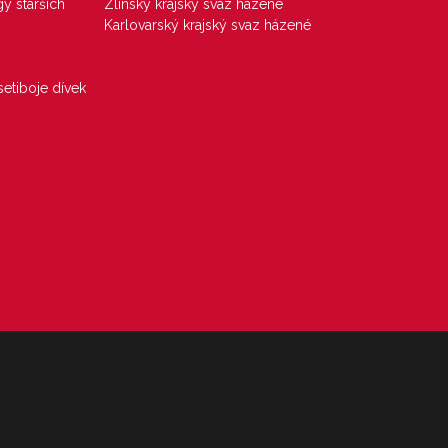
gy starších
Zlínský krajský svaz házené
Karlovarský krajský svaz házené
etiboje dívek