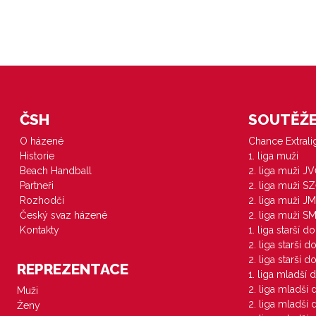
ČSH
SOUTĚŽE 
O házené
Chance Extral
Historie
1. liga muži
Beach Handball
2. liga muži J
Partneři
2. liga muži S
Rozhodčí
2. liga muži JM
Český svaz házené
2. liga muži S
Kontakty
1. liga starší d
2. liga starší 
2. liga starší 
REPREZENTACE
1. liga mladší 
2. liga mladší
Muži
2. liga mladší
Ženy