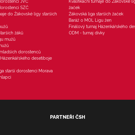
 dorostenci JVČ
Kvalifikační turnaje do Žákovské li
 dorostenci SZČ
žaček
rnaje do Žákovské ligy starších
Žákovská liga starších žaček
Baráž o MOL Ligu žen
mužů
Finálový turnaj Házenkářského des
starších žáků
ODM - turnaj dívky
igu mužů
 mužů
u mladších dorostenců
j Házenkářského desetiboje
iga starší dorostenci Morava
hlapci
PARTNEŘI ČSH