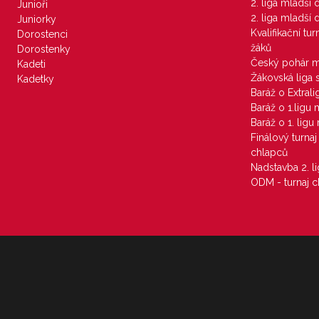
2. liga mladší
Junioři
2. liga mladší
Juniorky
Kvalifikační tu
Dorostenci
žáků
Dorostenky
Český pohár 
Kadeti
Žákovská liga 
Kadetky
Baráž o Extral
Baráž o 1.ligu
Baráž o 1. lig
Finálový turna
chlapců
Nadstavba 2. l
ODM - turnaj c