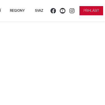
Í
REGIONY
SVAZ
PŘIHLÁSIT