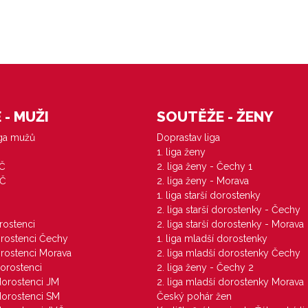
- MUŽI
SOUTĚŽE - ŽENY
iga mužů
Doprastav liga
1. liga ženy
VČ
2. liga ženy - Čechy 1
ZČ
2. liga ženy - Morava
1. liga starší dorostenky
M
2. liga starší dorostenky - Čechy
orostenci
2. liga starší dorostenky - Morava
dorostenci Čechy
1. liga mladší dorostenky
dorostenci Morava
2. liga mladší dorostenky Čechy
dorostenci
2. liga ženy - Čechy 2
 dorostenci JM
2. liga mladší dorostenky Morava
 dorostenci SM
Český pohár žen