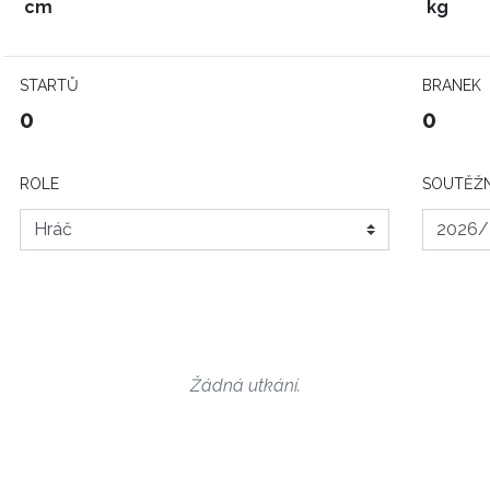
cm
kg
STARTŮ
BRANEK
0
0
ROLE
SOUTĚŽN
Žádná utkání.