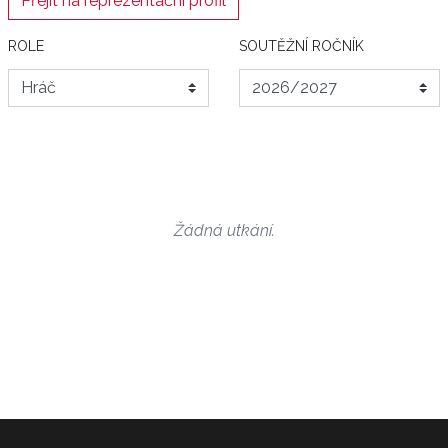
Přejít na reprezentační profil
ROLE
SOUTĚŽNÍ ROČNÍK
Žádná utkání.