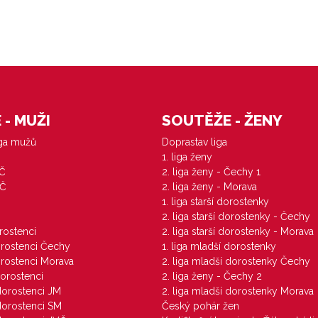
- MUŽI
SOUTĚŽE - ŽENY
iga mužů
Doprastav liga
1. liga ženy
VČ
2. liga ženy - Čechy 1
ZČ
2. liga ženy - Morava
1. liga starší dorostenky
M
2. liga starší dorostenky - Čechy
orostenci
2. liga starší dorostenky - Morava
dorostenci Čechy
1. liga mladší dorostenky
dorostenci Morava
2. liga mladší dorostenky Čechy
dorostenci
2. liga ženy - Čechy 2
 dorostenci JM
2. liga mladší dorostenky Morava
 dorostenci SM
Český pohár žen