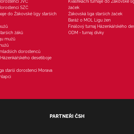
 dorostenci JVČ
Kvalifikační turnaje do Žákovské li
 dorostenci SZČ
žaček
rnaje do Žákovské ligy starších
Žákovská liga starších žaček
Baráž o MOL Ligu žen
mužů
Finálový turnaj Házenkářského des
starších žáků
ODM - turnaj dívky
igu mužů
 mužů
u mladších dorostenců
j Házenkářského desetiboje
iga starší dorostenci Morava
hlapci
PARTNEŘI ČSH