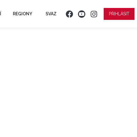
Í
REGIONY
SVAZ
PŘIHLÁSIT