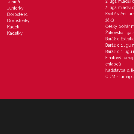
2. liga mladší
Junioři
2. liga mladší
Juniorky
Kvalifikační tu
Dorostenci
žáků
Dorostenky
Český pohár 
Kadeti
Žákovská liga 
Kadetky
Baráž o Extral
Baráž o 1.ligu
Baráž o 1. lig
Finálový turna
chlapců
Nadstavba 2. l
ODM - turnaj c