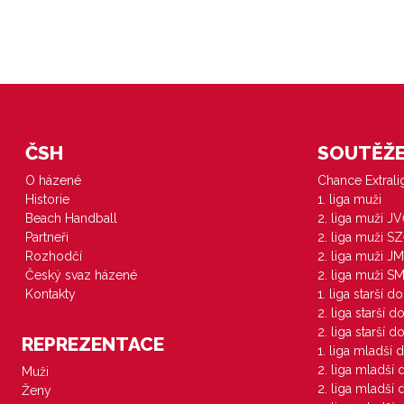
ČSH
SOUTĚŽE 
O házené
Chance Extral
Historie
1. liga muži
Beach Handball
2. liga muži J
Partneři
2. liga muži S
Rozhodčí
2. liga muži JM
Český svaz házené
2. liga muži S
Kontakty
1. liga starší d
2. liga starší 
2. liga starší 
REPREZENTACE
1. liga mladší 
2. liga mladší
Muži
2. liga mladší
Ženy