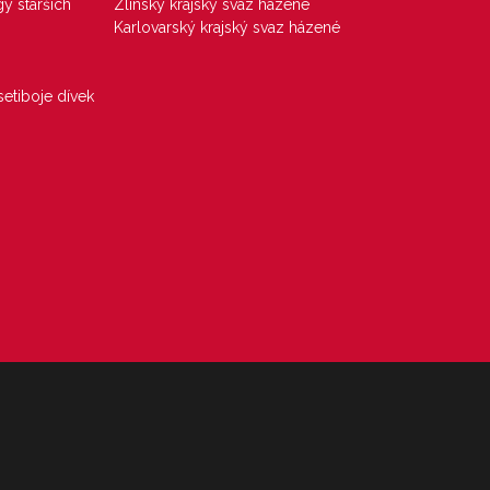
gy starších
Zlínský krajský svaz házené
Karlovarský krajský svaz házené
etiboje dívek