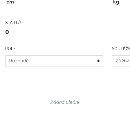
cm
kg
STARTŮ
0
ROLE
SOUTĚŽN
Žádná utkání.