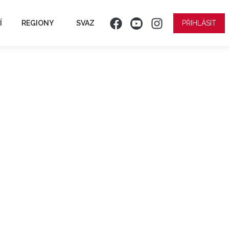
Í
REGIONY
SVAZ
PŘIHLÁSIT