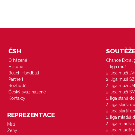
ČSH
SOUTĚŽE 
O házené
Chance Extral
Historie
1. liga muži
Beach Handball
2. liga muži J
Partneři
2. liga muži S
Rozhodčí
2. liga muži JM
Český svaz házené
2. liga muži S
Kontakty
1. liga starší d
2. liga starší 
2. liga starší 
REPREZENTACE
1. liga mladší 
2. liga mladší
Muži
2. liga mladší
Ženy