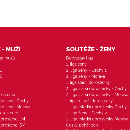
- MUŽI
SOUTĚŽE - ŽENY
iga mužů
Doprastav liga
1. liga ženy
VČ
2. liga ženy - Čechy 1
ZČ
2. liga ženy - Morava
1. liga starší dorostenky
M
2. liga starší dorostenky - Čechy
orostenci
2. liga starší dorostenky - Morava
dorostenci Čechy
1. liga mladší dorostenky
dorostenci Morava
2. liga mladší dorostenky Čechy
dorostenci
2. liga ženy - Čechy 2
 dorostenci JM
2. liga mladší dorostenky Morava
 dorostenci SM
Český pohár žen