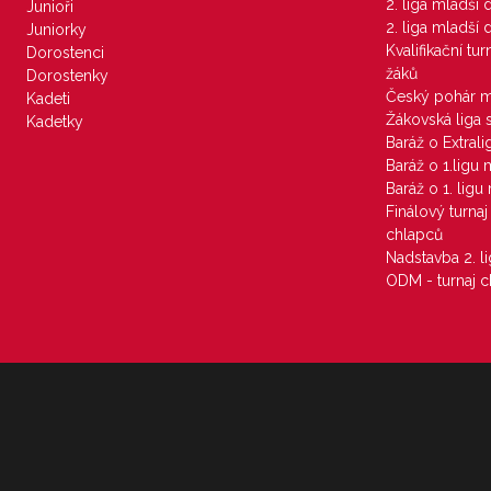
2. liga mladší
Junioři
2. liga mladší
Juniorky
Kvalifikační tu
Dorostenci
žáků
Dorostenky
Český pohár 
Kadeti
Žákovská liga 
Kadetky
Baráž o Extral
Baráž o 1.ligu
Baráž o 1. lig
Finálový turna
chlapců
Nadstavba 2. l
ODM - turnaj c