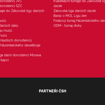
 dorostenci JVČ
Kvalifikační turnaje do Žákovské li
 dorostenci SZČ
žaček
rnaje do Žákovské ligy starších
Žákovská liga starších žaček
Baráž o MOL Ligu žen
mužů
Finálový turnaj Házenkářského des
starších žáků
ODM - turnaj dívky
igu mužů
 mužů
u mladších dorostenců
j Házenkářského desetiboje
iga starší dorostenci Morava
hlapci
PARTNEŘI ČSH