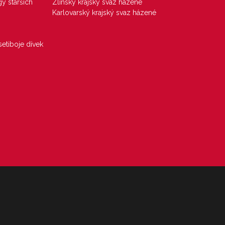
gy starších
Zlínský krajský svaz házené
Karlovarský krajský svaz házené
etiboje dívek