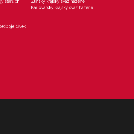
gy starších
Zlínský krajský svaz házené
Karlovarský krajský svaz házené
etiboje dívek