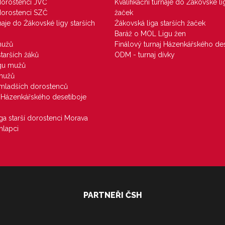
 dorostenci JVČ
Kvalifikační turnaje do Žákovské li
 dorostenci SZČ
žaček
rnaje do Žákovské ligy starších
Žákovská liga starších žaček
Baráž o MOL Ligu žen
mužů
Finálový turnaj Házenkářského des
starších žáků
ODM - turnaj dívky
igu mužů
 mužů
u mladších dorostenců
j Házenkářského desetiboje
iga starší dorostenci Morava
hlapci
PARTNEŘI ČSH