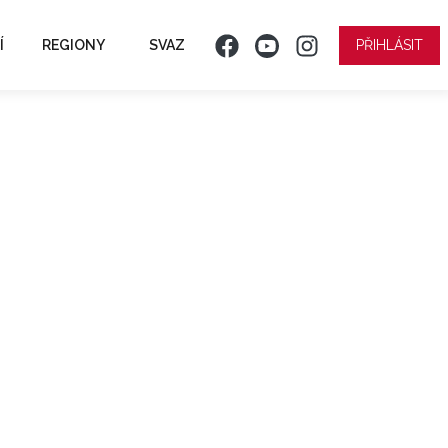
Í
REGIONY
SVAZ
PŘIHLÁSIT