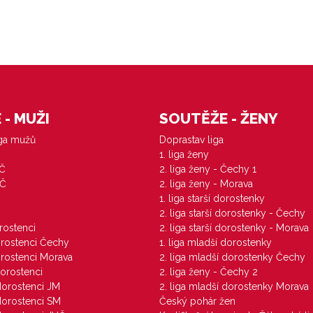
- MUŽI
SOUTĚŽE - ŽENY
iga mužů
Doprastav liga
1. liga ženy
VČ
2. liga ženy - Čechy 1
ZČ
2. liga ženy - Morava
1. liga starší dorostenky
M
2. liga starší dorostenky - Čechy
orostenci
2. liga starší dorostenky - Morava
dorostenci Čechy
1. liga mladší dorostenky
dorostenci Morava
2. liga mladší dorostenky Čechy
dorostenci
2. liga ženy - Čechy 2
 dorostenci JM
2. liga mladší dorostenky Morava
 dorostenci SM
Český pohár žen