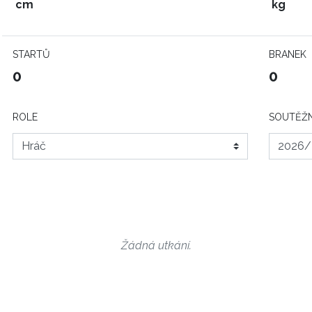
cm
kg
STARTŮ
BRANEK
0
0
ROLE
SOUTĚŽN
Žádná utkání.