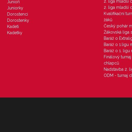
2. liga mladší
Junioři
2. liga mladší
Juniorky
Kvalifikační tu
Dorostenci
žáků
Dorostenky
Český pohár 
Kadeti
Žákovská liga 
Kadetky
Baráž o Extral
Baráž o 1.ligu
Baráž o 1. lig
Finálový turna
chlapců
Nadstavba 2. l
ODM - turnaj c