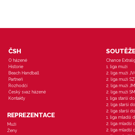
ČSH
SOUTĚŽE 
O házené
Chance Extral
Historie
1. liga muži
Beach Handball
2. liga muži J
Partneři
2. liga muži S
Rozhodčí
2. liga muži JM
Český svaz házené
2. liga muži S
Kontakty
1. liga starší d
2. liga starší 
2. liga starší 
REPREZENTACE
1. liga mladší 
2. liga mladší
Muži
2. liga mladší
Ženy