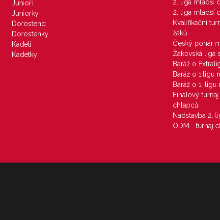
2. liga mladší
Junioři
2. liga mladší
Juniorky
Kvalifikační tu
Dorostenci
žáků
Dorostenky
Český pohár 
Kadeti
Žákovská liga 
Kadetky
Baráž o Extral
Baráž o 1.ligu
Baráž o 1. lig
Finálový turna
chlapců
Nadstavba 2. l
ODM - turnaj c