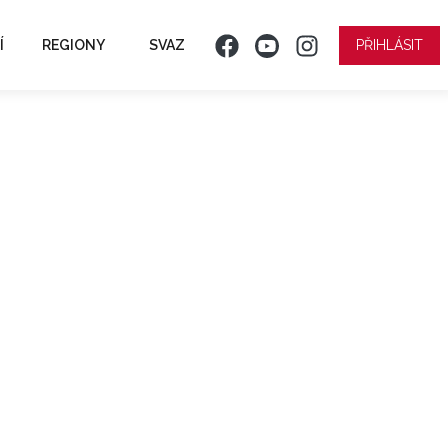
Í
REGIONY
SVAZ
PŘIHLÁSIT