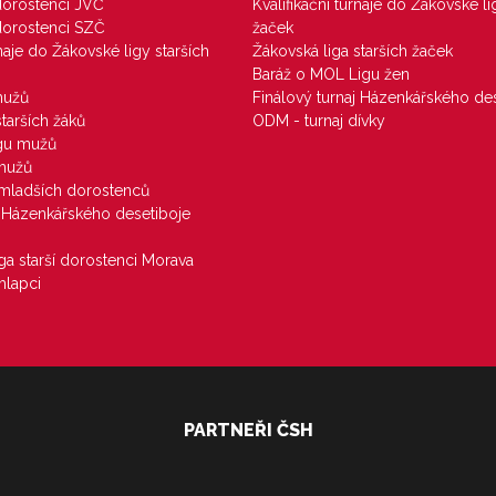
 dorostenci JVČ
Kvalifikační turnaje do Žákovské li
 dorostenci SZČ
žaček
rnaje do Žákovské ligy starších
Žákovská liga starších žaček
Baráž o MOL Ligu žen
mužů
Finálový turnaj Házenkářského des
starších žáků
ODM - turnaj dívky
igu mužů
 mužů
u mladších dorostenců
j Házenkářského desetiboje
iga starší dorostenci Morava
hlapci
PARTNEŘI ČSH