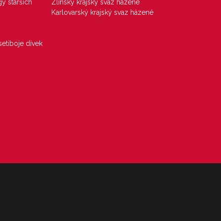
gy starších
Zlínský krajský svaz házené
Karlovarský krajský svaz házené
etiboje dívek