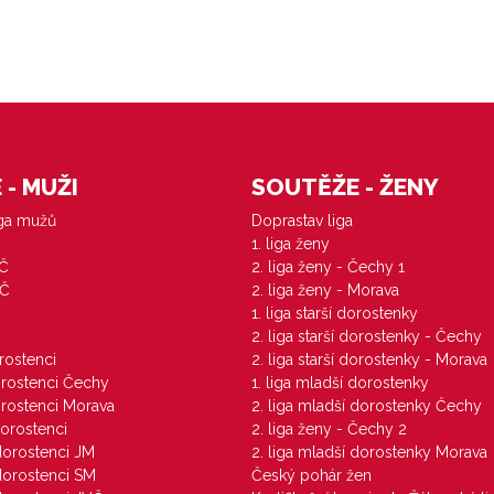
- MUŽI
SOUTĚŽE - ŽENY
iga mužů
Doprastav liga
1. liga ženy
VČ
2. liga ženy - Čechy 1
ZČ
2. liga ženy - Morava
1. liga starší dorostenky
M
2. liga starší dorostenky - Čechy
orostenci
2. liga starší dorostenky - Morava
dorostenci Čechy
1. liga mladší dorostenky
dorostenci Morava
2. liga mladší dorostenky Čechy
dorostenci
2. liga ženy - Čechy 2
 dorostenci JM
2. liga mladší dorostenky Morava
 dorostenci SM
Český pohár žen