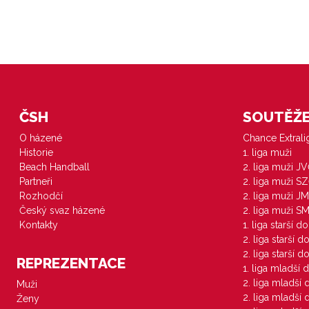
ČSH
SOUTĚŽE 
O házené
Chance Extral
Historie
1. liga muži
Beach Handball
2. liga muži J
Partneři
2. liga muži S
Rozhodčí
2. liga muži JM
Český svaz házené
2. liga muži S
Kontakty
1. liga starší d
2. liga starší 
2. liga starší 
REPREZENTACE
1. liga mladší 
2. liga mladší
Muži
2. liga mladší
Ženy