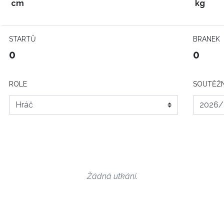
cm
kg
STARTŮ
BRANEK
0
0
ROLE
SOUTĚŽN
Žádná utkání.