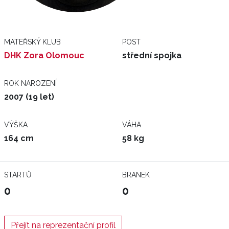
MATEŘSKÝ KLUB
POST
DHK Zora Olomouc
střední spojka
ROK NAROZENÍ
2007 (19 let)
VÝŠKA
VÁHA
164 cm
58 kg
STARTŮ
BRANEK
0
0
Přejít na reprezentační profil