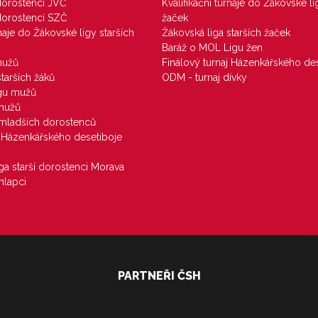
 dorostenci JVČ
Kvalifikační turnaje do Žákovské li
 dorostenci SZČ
žaček
rnaje do Žákovské ligy starších
Žákovská liga starších žaček
Baráž o MOL Ligu žen
mužů
Finálový turnaj Házenkářského des
starších žáků
ODM - turnaj dívky
igu mužů
 mužů
u mladších dorostenců
j Házenkářského desetiboje
iga starší dorostenci Morava
hlapci
PARTNEŘI ČSH