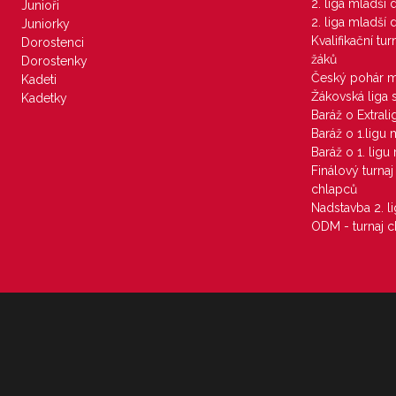
2. liga mladší
Junioři
2. liga mladší
Juniorky
Kvalifikační tu
Dorostenci
žáků
Dorostenky
Český pohár 
Kadeti
Žákovská liga 
Kadetky
Baráž o Extral
Baráž o 1.ligu
Baráž o 1. lig
Finálový turna
chlapců
Nadstavba 2. l
ODM - turnaj c