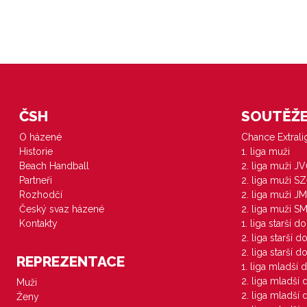
ČSH
SOUTĚŽE 
O házené
Chance Extral
Historie
1. liga muži
Beach Handball
2. liga muži J
Partneři
2. liga muži S
Rozhodčí
2. liga muži JM
Český svaz házené
2. liga muži S
Kontakty
1. liga starší d
2. liga starší 
2. liga starší 
REPREZENTACE
1. liga mladší 
2. liga mladší
Muži
2. liga mladší
Ženy