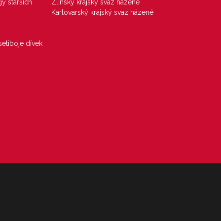
gy starších
Zlínský krajský svaz házené
Karlovarský krajský svaz házené
etiboje dívek