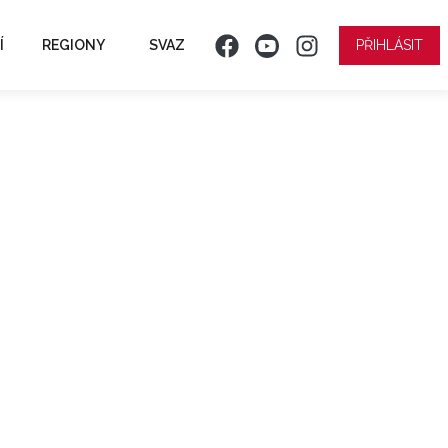
Í
REGIONY
SVAZ
PŘIHLÁSIT