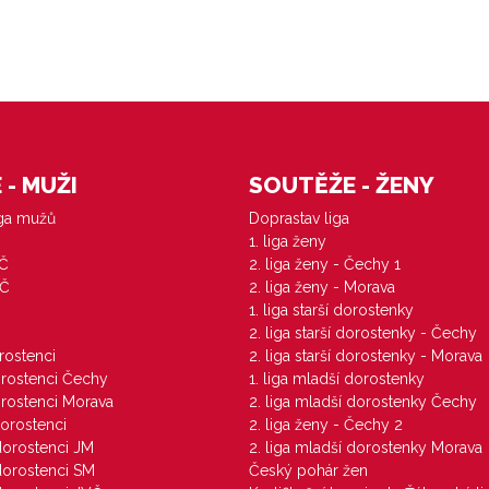
- MUŽI
SOUTĚŽE - ŽENY
iga mužů
Doprastav liga
1. liga ženy
VČ
2. liga ženy - Čechy 1
ZČ
2. liga ženy - Morava
1. liga starší dorostenky
M
2. liga starší dorostenky - Čechy
orostenci
2. liga starší dorostenky - Morava
dorostenci Čechy
1. liga mladší dorostenky
dorostenci Morava
2. liga mladší dorostenky Čechy
dorostenci
2. liga ženy - Čechy 2
 dorostenci JM
2. liga mladší dorostenky Morava
 dorostenci SM
Český pohár žen