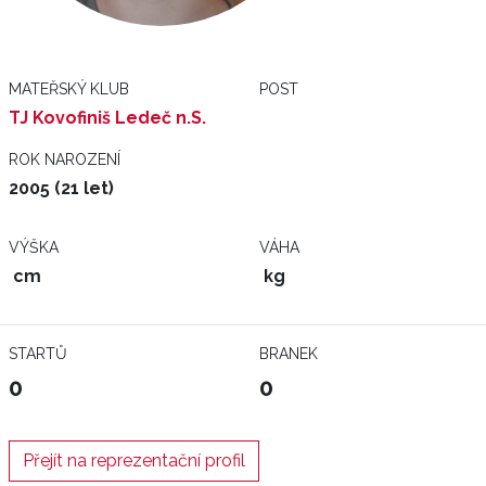
MATEŘSKÝ KLUB
POST
TJ Kovofiniš Ledeč n.S.
ROK NAROZENÍ
2005 (21 let)
VÝŠKA
VÁHA
cm
kg
STARTŮ
BRANEK
0
0
Přejít na reprezentační profil