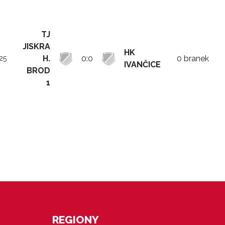
TJ
JISKRA
HK
H.
0:0
0 branek
25
IVANČICE
BROD
1
REGIONY