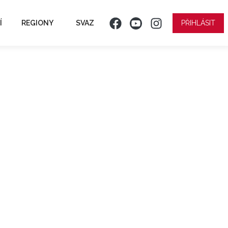
Í
REGIONY
SVAZ
PŘIHLÁSIT