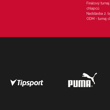
Finálový turna
chlapců
Nadstavba 2. l
ODM - turnaj c