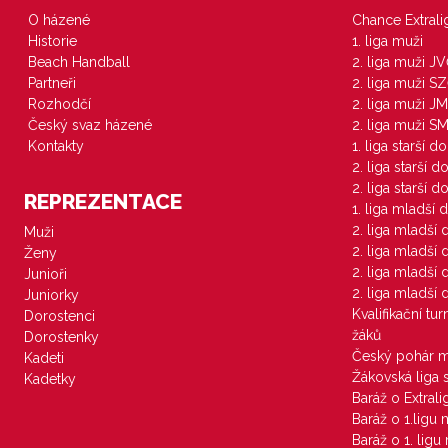
O házené
Chance Extral
Historie
1. liga muži
Beach Handball
2. liga muži J
Partneři
2. liga muži S
Rozhodčí
2. liga muži JM
Český svaz házené
2. liga muži S
Kontakty
1. liga starší d
2. liga starší 
2. liga starší 
REPREZENTACE
1. liga mladší 
2. liga mladší
Muži
2. liga mladší
Ženy
2. liga mladší
Junioři
2. liga mladší
Juniorky
Kvalifikační tu
Dorostenci
žáků
Dorostenky
Český pohár 
Kadeti
Žákovská liga 
Kadetky
Baráž o Extral
Baráž o 1.ligu
Baráž o 1. lig