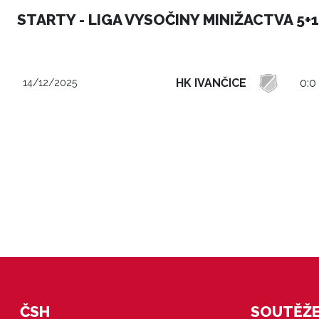
STARTY - LIGA VYSOČINY MINIŽACTVA 5+1
HK IVANČICE
0:0
14/12/2025
ČSH
SOUTĚŽE 