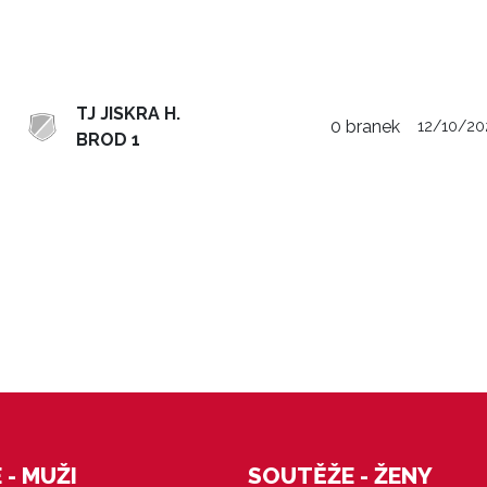
TJ JISKRA H.
0 branek
12/10/20
BROD 1
- MUŽI
SOUTĚŽE - ŽENY