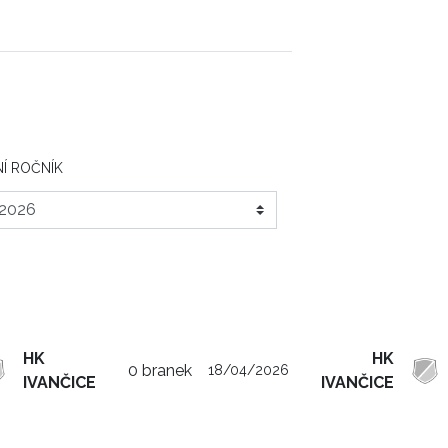
Í ROČNÍK
HK
HK
0 branek
18/04/2026
IVANČICE
IVANČICE