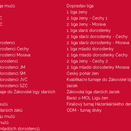
iga mužů
Doprastav liga
1. liga ženy
VČ
2. liga ženy - Čechy 1
ZČ
2. liga ženy - Morava
1. liga starší dorostenky
M
2. liga starší dorostenky - Čechy
orostenci
2. liga starší dorostenky - Morava
dorostenci Čechy
1. liga mladší dorostenky
dorostenci Morava
2. liga mladší dorostenky Čechy
dorostenci
2. liga ženy - Čechy 2
 dorostenci JM
2. liga mladší dorostenky Morava
 dorostenci SM
Český pohár žen
 dorostenci JVČ
Kvalifikační turnaje do Žákovské li
 dorostenci SZČ
žaček
rnaje do Žákovské ligy starších
Žákovská liga starších žaček
Baráž o MOL Ligu žen
mužů
Finálový turnaj Házenkářského des
starších žáků
ODM - turnaj dívky
igu mužů
 mužů
u mladších dorostenců