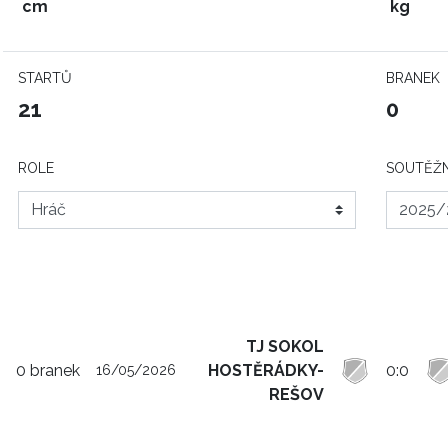
cm
kg
STARTŮ
BRANEK
21
0
ROLE
SOUTĚŽN
TJ SOKOL
0 branek
HOSTĚRÁDKY-
0:0
16/05/2026
REŠOV