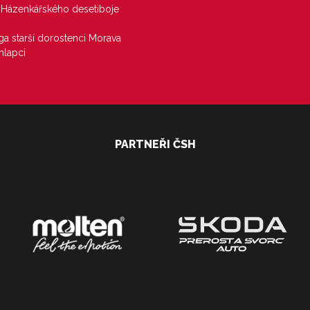
j Házenkářského desetiboje
iga starší dorostenci Morava
hlapci
PARTNEŘI ČSH