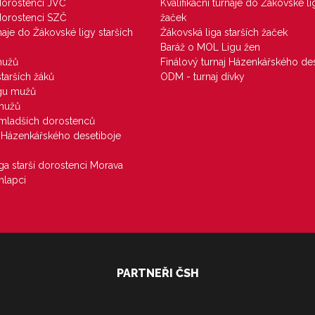
 dorostenci JVČ
Kvalifikační turnaje do Žákovské li
 dorostenci SZČ
žaček
rnaje do Žákovské ligy starších
Žákovská liga starších žaček
Baráž o MOL Ligu žen
mužů
Finálový turnaj Házenkářského des
starších žáků
ODM - turnaj dívky
igu mužů
 mužů
u mladších dorostenců
j Házenkářského desetiboje
iga starší dorostenci Morava
hlapci
PARTNEŘI ČSH