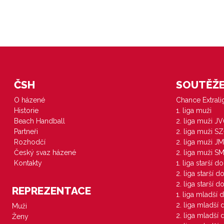
ČSH
SOUTĚŽE 
O házené
Chance Extral
Historie
1. liga muži
Beach Handball
2. liga muži J
Partneři
2. liga muži S
Rozhodčí
2. liga muži JM
Český svaz házené
2. liga muži S
Kontakty
1. liga starší d
2. liga starší 
2. liga starší 
REPREZENTACE
1. liga mladší 
2. liga mladší
Muži
2. liga mladší
Ženy