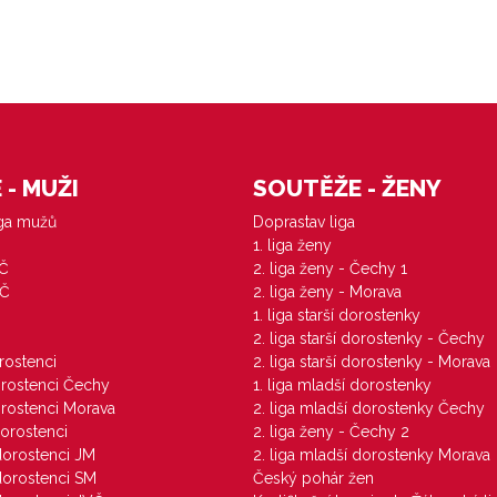
- MUŽI
SOUTĚŽE - ŽENY
iga mužů
Doprastav liga
1. liga ženy
VČ
2. liga ženy - Čechy 1
ZČ
2. liga ženy - Morava
1. liga starší dorostenky
M
2. liga starší dorostenky - Čechy
orostenci
2. liga starší dorostenky - Morava
dorostenci Čechy
1. liga mladší dorostenky
dorostenci Morava
2. liga mladší dorostenky Čechy
dorostenci
2. liga ženy - Čechy 2
 dorostenci JM
2. liga mladší dorostenky Morava
 dorostenci SM
Český pohár žen