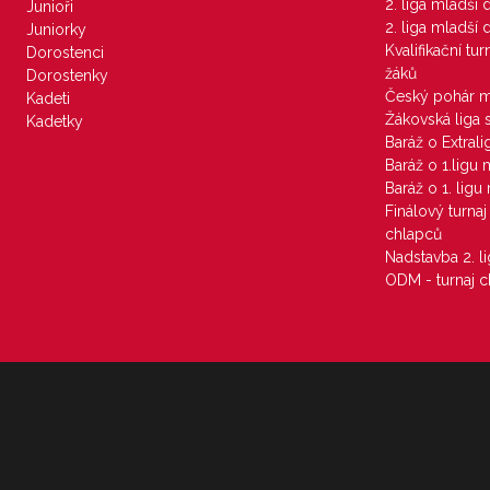
2. liga mladší
Junioři
2. liga mladší
Juniorky
Kvalifikační tu
Dorostenci
žáků
Dorostenky
Český pohár 
Kadeti
Žákovská liga 
Kadetky
Baráž o Extral
Baráž o 1.ligu
Baráž o 1. lig
Finálový turna
chlapců
Nadstavba 2. l
ODM - turnaj c