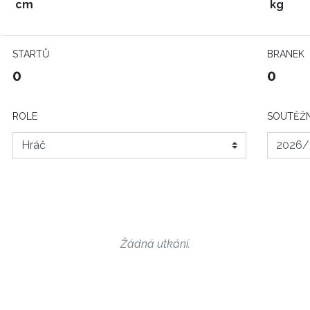
cm
kg
STARTŮ
BRANEK
0
0
ROLE
SOUTĚŽN
Žádná utkání.