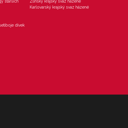
gy starších
Zlínský krajský svaz házené
Karlovarský krajský svaz házené
etiboje dívek