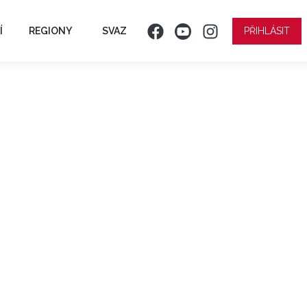
Í
REGIONY
SVAZ
PŘIHLÁSIT