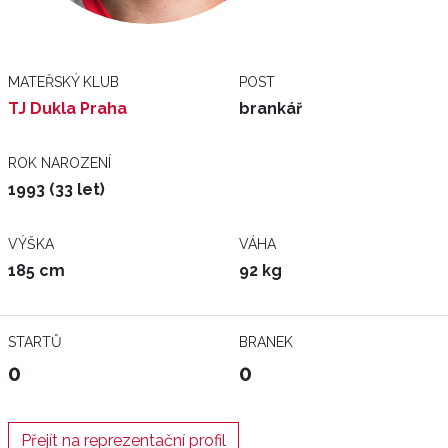
MATEŘSKÝ KLUB
POST
TJ Dukla Praha
brankář
ROK NAROZENÍ
1993 (33 let)
VÝŠKA
VÁHA
185 cm
92 kg
STARTŮ
BRANEK
0
0
Přejít na reprezentační profil