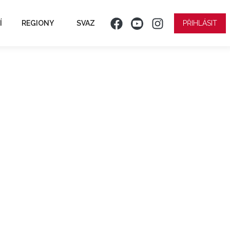
Í
REGIONY
SVAZ
PŘIHLÁSIT