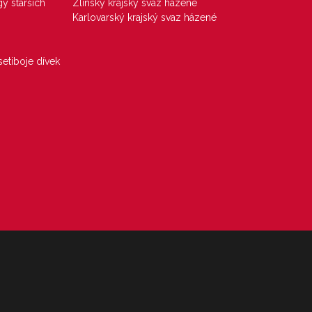
gy starších
Zlínský krajský svaz házené
Karlovarský krajský svaz házené
etiboje dívek