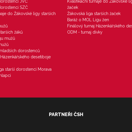
 dorostenci JVČ
Kvalifikační turnaje do Žákovské li
 dorostenci SZČ
žaček
rnaje do Žákovské ligy starších
Žákovská liga starších žaček
Baráž o MOL Ligu žen
mužů
Finálový turnaj Házenkářského des
starších žáků
ODM - turnaj dívky
igu mužů
 mužů
u mladších dorostenců
j Házenkářského desetiboje
iga starší dorostenci Morava
hlapci
PARTNEŘI ČSH