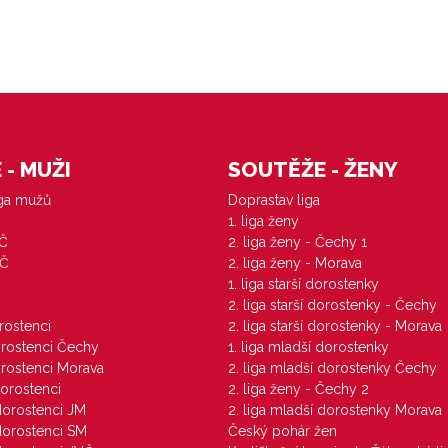
- MUŽI
SOUTĚŽE - ŽENY
iga mužů
Doprastav liga
1. liga ženy
VČ
2. liga ženy - Čechy 1
ZČ
2. liga ženy - Morava
1. liga starší dorostenky
M
2. liga starší dorostenky - Čechy
orostenci
2. liga starší dorostenky - Morava
dorostenci Čechy
1. liga mladší dorostenky
dorostenci Morava
2. liga mladší dorostenky Čechy
dorostenci
2. liga ženy - Čechy 2
 dorostenci JM
2. liga mladší dorostenky Morava
 dorostenci SM
Český pohár žen