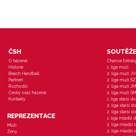
ČSH
SOUTĚŽE 
O házené
Chance Extral
Historie
1. liga muži
Beach Handball
2. liga muži J
Partneři
2. liga muži S
Rozhodčí
2. liga muži JM
Český svaz házené
2. liga muži S
Kontakty
1. liga starší d
2. liga starší 
2. liga starší 
REPREZENTACE
1. liga mladší 
2. liga mladší
Muži
2. liga mladší
Ženy