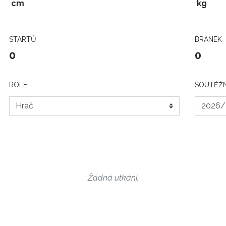
cm
kg
STARTŮ
BRANEK
0
0
ROLE
SOUTĚŽN
Žádná utkání.