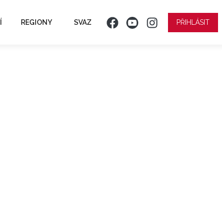
Í
REGIONY
SVAZ
PŘIHLÁSIT