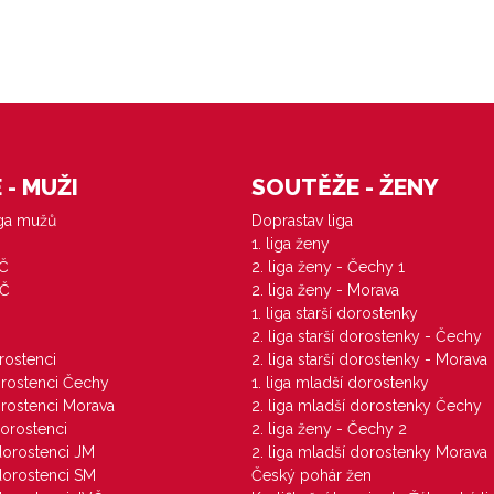
- MUŽI
SOUTĚŽE - ŽENY
iga mužů
Doprastav liga
1. liga ženy
VČ
2. liga ženy - Čechy 1
ZČ
2. liga ženy - Morava
1. liga starší dorostenky
M
2. liga starší dorostenky - Čechy
orostenci
2. liga starší dorostenky - Morava
dorostenci Čechy
1. liga mladší dorostenky
dorostenci Morava
2. liga mladší dorostenky Čechy
dorostenci
2. liga ženy - Čechy 2
 dorostenci JM
2. liga mladší dorostenky Morava
 dorostenci SM
Český pohár žen