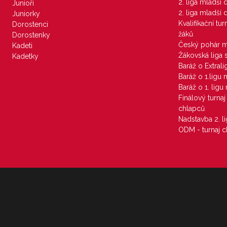
2. liga mladší
Junioři
2. liga mladší
Juniorky
Kvalifikační tu
Dorostenci
žáků
Dorostenky
Český pohár 
Kadeti
Žákovská liga 
Kadetky
Baráž o Extral
Baráž o 1.ligu
Baráž o 1. lig
Finálový turna
chlapců
Nadstavba 2. l
ODM - turnaj c