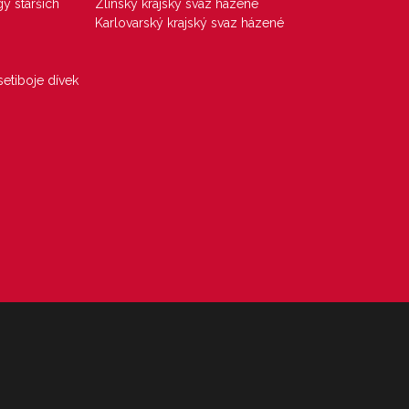
gy starších
Zlínský krajský svaz házené
Karlovarský krajský svaz házené
etiboje dívek