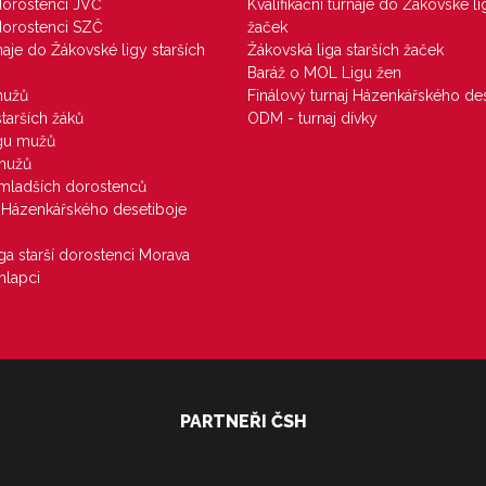
 dorostenci JVČ
Kvalifikační turnaje do Žákovské li
 dorostenci SZČ
žaček
rnaje do Žákovské ligy starších
Žákovská liga starších žaček
Baráž o MOL Ligu žen
mužů
Finálový turnaj Házenkářského des
starších žáků
ODM - turnaj dívky
igu mužů
 mužů
u mladších dorostenců
j Házenkářského desetiboje
iga starší dorostenci Morava
hlapci
PARTNEŘI ČSH