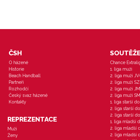
ČSH
SOUTĚŽE 
O házené
Chance Extral
Historie
1. liga muži
Beach Handball
2. liga muži J
Partneři
2. liga muži S
Rozhodčí
2. liga muži JM
Český svaz házené
2. liga muži S
Kontakty
1. liga starší d
2. liga starší 
2. liga starší 
REPREZENTACE
1. liga mladší 
2. liga mladší
Muži
2. liga mladší
Ženy