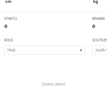
cm
kg
STARTŮ
BRANEK
0
0
ROLE
SOUTĚŽN
Žádná utkání.