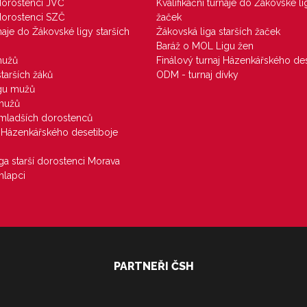
 dorostenci JVČ
Kvalifikační turnaje do Žákovské li
 dorostenci SZČ
žaček
rnaje do Žákovské ligy starších
Žákovská liga starších žaček
Baráž o MOL Ligu žen
mužů
Finálový turnaj Házenkářského des
starších žáků
ODM - turnaj dívky
igu mužů
 mužů
u mladších dorostenců
j Házenkářského desetiboje
iga starší dorostenci Morava
hlapci
PARTNEŘI ČSH