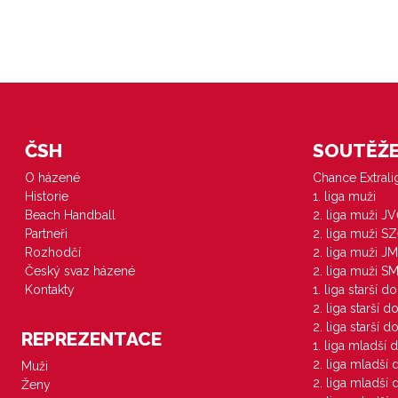
ČSH
SOUTĚŽE 
O házené
Chance Extral
Historie
1. liga muži
Beach Handball
2. liga muži J
Partneři
2. liga muži S
Rozhodčí
2. liga muži JM
Český svaz házené
2. liga muži S
Kontakty
1. liga starší d
2. liga starší 
2. liga starší 
REPREZENTACE
1. liga mladší 
2. liga mladší
Muži
2. liga mladší
Ženy