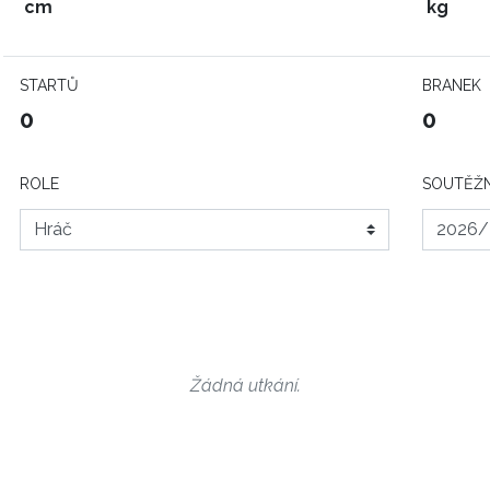
cm
kg
STARTŮ
BRANEK
0
0
ROLE
SOUTĚŽN
Žádná utkání.