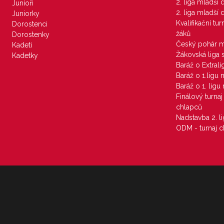
2. liga mladší
Junioři
2. liga mladší
Juniorky
Kvalifikační tu
Dorostenci
žáků
Dorostenky
Český pohár 
Kadeti
Žákovská liga 
Kadetky
Baráž o Extral
Baráž o 1.ligu
Baráž o 1. lig
Finálový turna
chlapců
Nadstavba 2. l
ODM - turnaj c