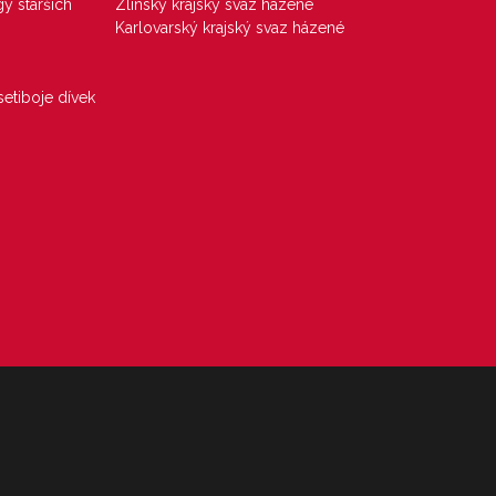
gy starších
Zlínský krajský svaz házené
Karlovarský krajský svaz házené
etiboje dívek