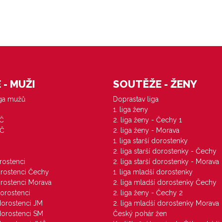
- MUŽI
SOUTĚŽE - ŽENY
iga mužů
Doprastav liga
1. liga ženy
VČ
2. liga ženy - Čechy 1
ZČ
2. liga ženy - Morava
1. liga starší dorostenky
M
2. liga starší dorostenky - Čechy
orostenci
2. liga starší dorostenky - Morava
dorostenci Čechy
1. liga mladší dorostenky
dorostenci Morava
2. liga mladší dorostenky Čechy
dorostenci
2. liga ženy - Čechy 2
 dorostenci JM
2. liga mladší dorostenky Morava
 dorostenci SM
Český pohár žen