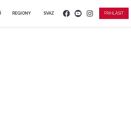
Í
REGIONY
SVAZ
PŘIHLÁSIT