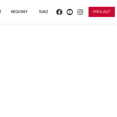
Í
REGIONY
SVAZ
PŘIHLÁSIT