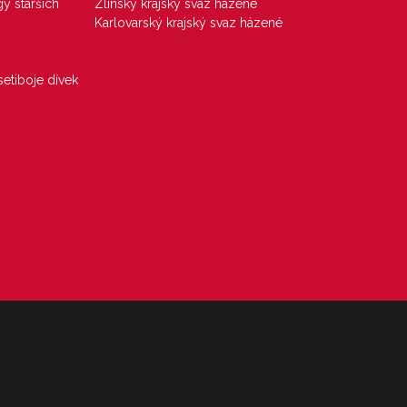
gy starších
Zlínský krajský svaz házené
Karlovarský krajský svaz házené
etiboje dívek