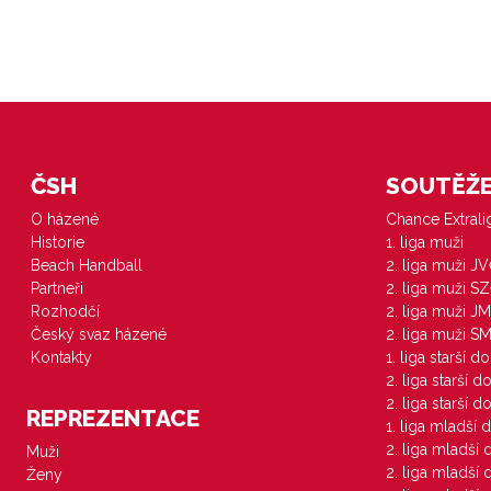
ČSH
SOUTĚŽE 
O házené
Chance Extral
Historie
1. liga muži
Beach Handball
2. liga muži J
Partneři
2. liga muži S
Rozhodčí
2. liga muži JM
Český svaz házené
2. liga muži S
Kontakty
1. liga starší d
2. liga starší 
2. liga starší 
REPREZENTACE
1. liga mladší 
2. liga mladší
Muži
2. liga mladší
Ženy