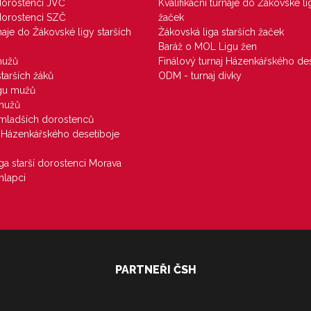
 dorostenci JVČ
Kvalifikační turnaje do Žákovské li
 dorostenci SZČ
žaček
rnaje do Žákovské ligy starších
Žákovská liga starších žaček
Baráž o MOL Ligu žen
mužů
Finálový turnaj Házenkářského des
starších žáků
ODM - turnaj dívky
igu mužů
 mužů
u mladších dorostenců
j Házenkářského desetiboje
iga starší dorostenci Morava
hlapci
PARTNEŘI ČSH