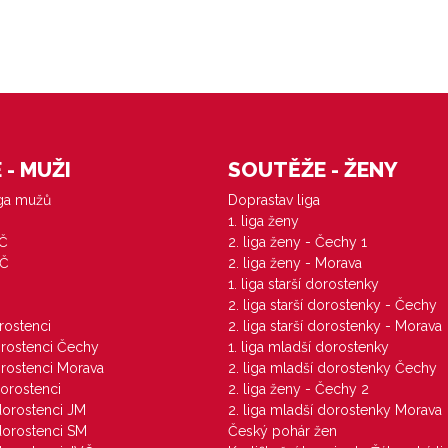
- MUŽI
SOUTĚŽE - ŽENY
iga mužů
Doprastav liga
1. liga ženy
VČ
2. liga ženy - Čechy 1
ZČ
2. liga ženy - Morava
1. liga starší dorostenky
M
2. liga starší dorostenky - Čechy
orostenci
2. liga starší dorostenky - Morava
dorostenci Čechy
1. liga mladší dorostenky
dorostenci Morava
2. liga mladší dorostenky Čechy
dorostenci
2. liga ženy - Čechy 2
 dorostenci JM
2. liga mladší dorostenky Morava
 dorostenci SM
Český pohár žen