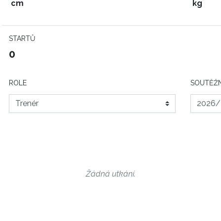
cm
kg
STARTŮ
0
ROLE
SOUTĚŽN
Žádná utkání.