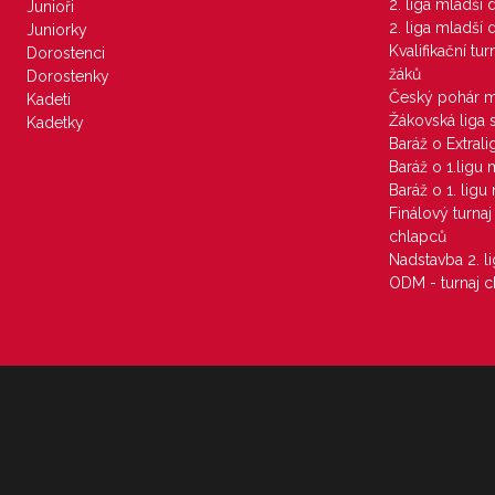
2. liga mladší
Junioři
2. liga mladší
Juniorky
Kvalifikační tu
Dorostenci
žáků
Dorostenky
Český pohár 
Kadeti
Žákovská liga 
Kadetky
Baráž o Extral
Baráž o 1.ligu
Baráž o 1. lig
Finálový turna
chlapců
Nadstavba 2. l
ODM - turnaj c