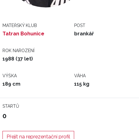
MATEŘSKÝ KLUB
POST
Tatran Bohunice
brankář
ROK NAROZENÍ
1988 (37 let)
VÝŠKA
VÁHA
189 cm
115 kg
STARTŮ
0
Přejít na reprezentační profil