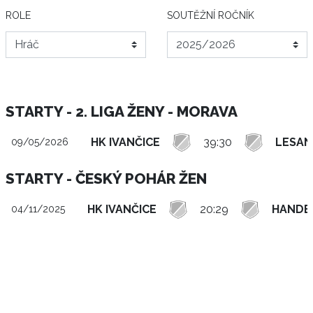
ROLE
SOUTĚŽNÍ ROČNÍK
STARTY - 2. LIGA ŽENY - MORAVA
HK IVANČICE
39:30
LESAN
09/05/2026
STARTY - ČESKÝ POHÁR ŽEN
HK IVANČICE
20:29
HANDBA
04/11/2025