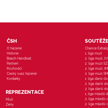
ČSH
SOUTĚŽE 
O házené
Chance Extral
Historie
1. liga muži
Beach Handball
2. liga muži J
Partneři
2. liga muži S
Rozhodčí
2. liga muži JM
Český svaz házené
2. liga muži S
Kontakty
1. liga starší d
2. liga starší 
2. liga starší 
REPREZENTACE
1. liga mladší 
2. liga mladší
Muži
2. liga mladší
Ženy