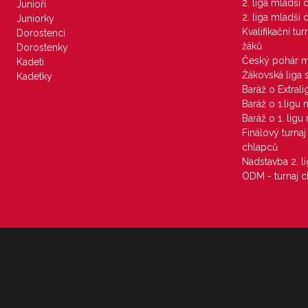
2. liga mladší
Junioři
2. liga mladší
Juniorky
Kvalifikační tu
Dorostenci
žáků
Dorostenky
Český pohár 
Kadeti
Žákovská liga 
Kadetky
Baráž o Extral
Baráž o 1.ligu
Baráž o 1. lig
Finálový turna
chlapců
Nadstavba 2. l
ODM - turnaj c