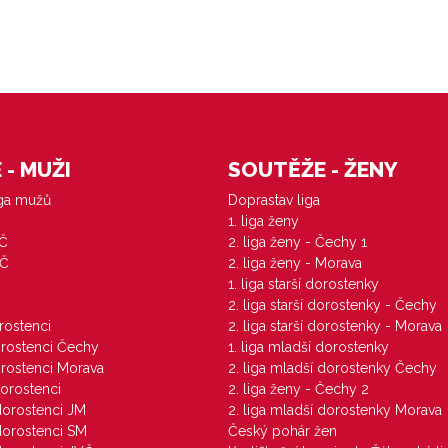
- MUŽI
SOUTĚŽE - ŽENY
iga mužů
Doprastav liga
1. liga ženy
VČ
2. liga ženy - Čechy 1
ZČ
2. liga ženy - Morava
1. liga starší dorostenky
M
2. liga starší dorostenky - Čechy
orostenci
2. liga starší dorostenky - Morava
dorostenci Čechy
1. liga mladší dorostenky
dorostenci Morava
2. liga mladší dorostenky Čechy
dorostenci
2. liga ženy - Čechy 2
 dorostenci JM
2. liga mladší dorostenky Morava
 dorostenci SM
Český pohár žen