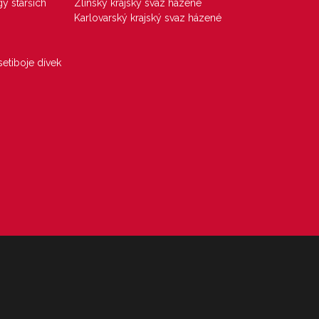
gy starších
Zlínský krajský svaz házené
Karlovarský krajský svaz házené
etiboje dívek