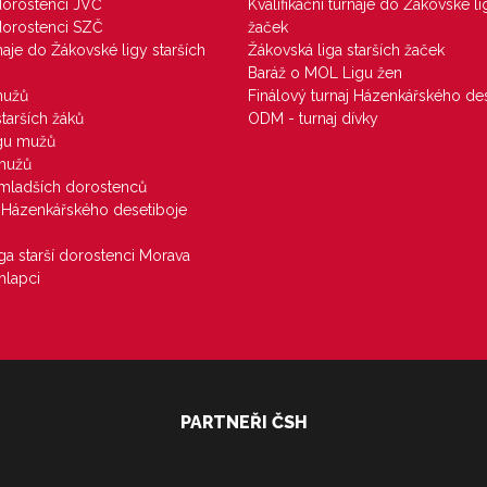
 dorostenci JVČ
Kvalifikační turnaje do Žákovské li
 dorostenci SZČ
žaček
rnaje do Žákovské ligy starších
Žákovská liga starších žaček
Baráž o MOL Ligu žen
mužů
Finálový turnaj Házenkářského des
starších žáků
ODM - turnaj dívky
igu mužů
 mužů
u mladších dorostenců
j Házenkářského desetiboje
iga starší dorostenci Morava
hlapci
PARTNEŘI ČSH