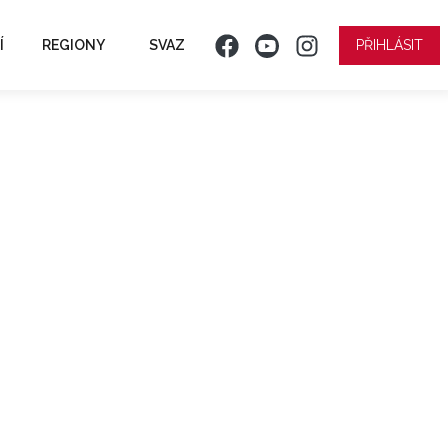
Í
REGIONY
SVAZ
PŘIHLÁSIT