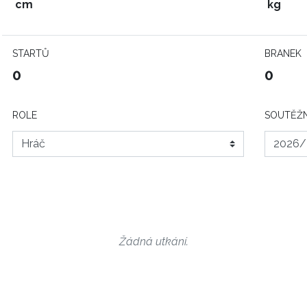
cm
kg
STARTŮ
BRANEK
0
0
ROLE
SOUTĚŽN
Žádná utkání.