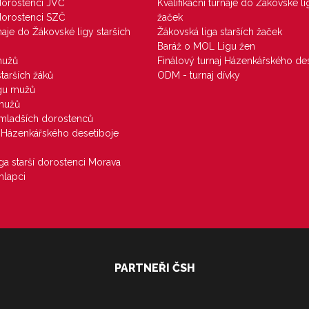
 dorostenci JVČ
Kvalifikační turnaje do Žákovské li
 dorostenci SZČ
žaček
rnaje do Žákovské ligy starších
Žákovská liga starších žaček
Baráž o MOL Ligu žen
mužů
Finálový turnaj Házenkářského des
starších žáků
ODM - turnaj dívky
igu mužů
 mužů
u mladších dorostenců
j Házenkářského desetiboje
iga starší dorostenci Morava
hlapci
PARTNEŘI ČSH