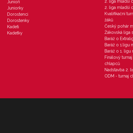
2. liga mladší
Junioři
2. liga mladší
Juniorky
Kvalifikační tu
Dorostenci
žáků
Dorostenky
Český pohár 
Kadeti
Žákovská liga 
Kadetky
Baráž o Extral
Baráž o 1.ligu
Baráž o 1. lig
Finálový turna
chlapců
Nadstavba 2. l
ODM - turnaj c