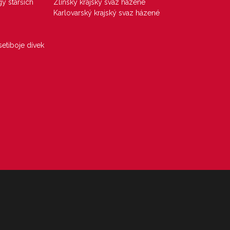
gy starších
Zlínský krajský svaz házené
Karlovarský krajský svaz házené
etiboje dívek