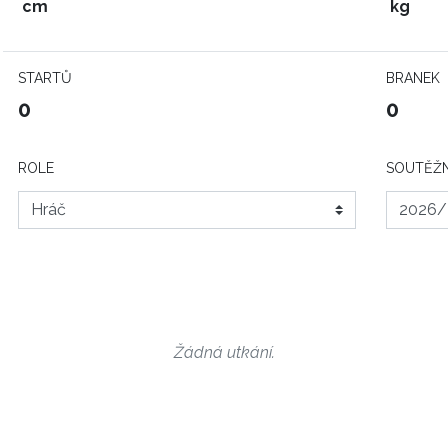
cm
kg
STARTŮ
BRANEK
0
0
ROLE
SOUTĚŽN
Žádná utkání.