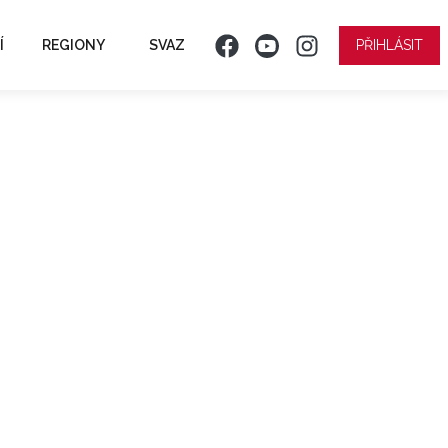
Í
REGIONY
SVAZ
PŘIHLÁSIT