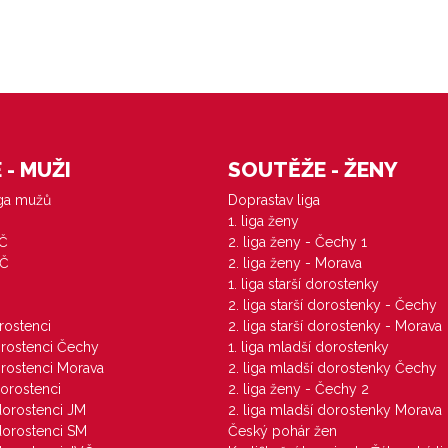
- MUŽI
SOUTĚŽE - ŽENY
iga mužů
Doprastav liga
1. liga ženy
VČ
2. liga ženy - Čechy 1
ZČ
2. liga ženy - Morava
1. liga starší dorostenky
M
2. liga starší dorostenky - Čechy
orostenci
2. liga starší dorostenky - Morava
dorostenci Čechy
1. liga mladší dorostenky
dorostenci Morava
2. liga mladší dorostenky Čechy
dorostenci
2. liga ženy - Čechy 2
 dorostenci JM
2. liga mladší dorostenky Morava
 dorostenci SM
Český pohár žen