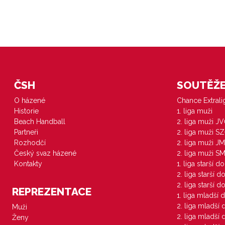
ČSH
SOUTĚŽE 
O házené
Chance Extral
Historie
1. liga muži
Beach Handball
2. liga muži J
Partneři
2. liga muži S
Rozhodčí
2. liga muži JM
Český svaz házené
2. liga muži S
Kontakty
1. liga starší d
2. liga starší 
2. liga starší 
REPREZENTACE
1. liga mladší 
2. liga mladší
Muži
2. liga mladší
Ženy