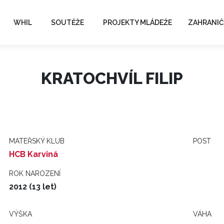
WHIL
SOUTĚŽE
PROJEKTY MLÁDEŽE
ZAHRANIČ
KRATOCHVÍL FILIP
MATEŘSKÝ KLUB
POST
HCB Karviná
ROK NAROZENÍ
2012 (13 let)
VÝŠKA
VÁHA