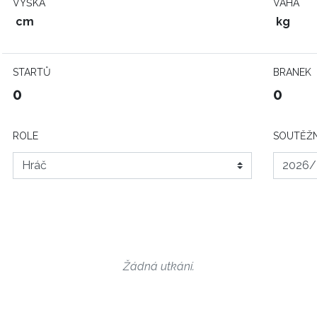
VÝŠKA
VÁHA
cm
kg
STARTŮ
BRANEK
0
0
ROLE
SOUTĚŽN
Žádná utkání.