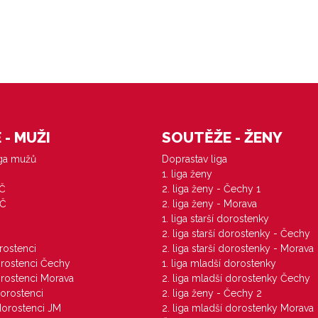
- MUŽI
SOUTĚŽE - ŽENY
iga mužů
Doprastav liga
1. liga ženy
VČ
2. liga ženy - Čechy 1
ZČ
2. liga ženy - Morava
1. liga starší dorostenky
M
2. liga starší dorostenky - Čechy
orostenci
2. liga starší dorostenky - Morava
dorostenci Čechy
1. liga mladší dorostenky
dorostenci Morava
2. liga mladší dorostenky Čechy
dorostenci
2. liga ženy - Čechy 2
 dorostenci JM
2. liga mladší dorostenky Morava