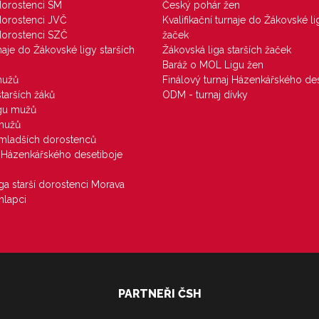
 dorostenci SM
Český pohár žen
 dorostenci JVČ
Kvalifikační turnaje do Žákovské li
 dorostenci SZČ
žaček
rnaje do Žákovské ligy starších
Žákovská liga starších žaček
Baráž o MOL Ligu žen
mužů
Finálový turnaj Házenkářského des
starších žáků
ODM - turnaj dívky
igu mužů
 mužů
u mladších dorostenců
j Házenkářského desetiboje
iga starší dorostenci Morava
hlapci
PARTNEŘI ČSH