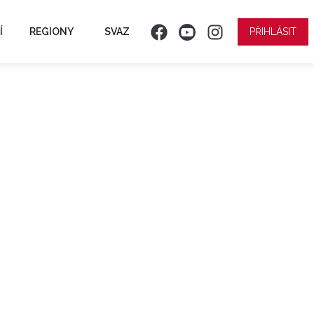
Í
REGIONY
SVAZ
PŘIHLÁSIT