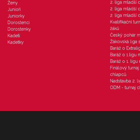
2. liga mladší
Ženy
2. liga mladší
Junioři
2. liga mladší
Juniorky
Kvalifikační tu
Dorostenci
žáků
Dorostenky
Český pohár 
Kadeti
Žákovská liga 
Kadetky
Baráž o Extral
Baráž o 1.ligu
Baráž o 1. lig
Finálový turna
chlapců
Nadstavba 2. l
ODM - turnaj c