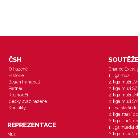
ČSH
SOUTĚŽE 
O házené
Chance Extral
Historie
1. liga muži
Beach Handball
2. liga muži J
Partneři
2. liga muži S
Rozhodčí
2. liga muži JM
Český svaz házené
2. liga muži S
Kontakty
1. liga starší d
2. liga starší 
2. liga starší 
REPREZENTACE
1. liga mladší 
2. liga mladší
Muži