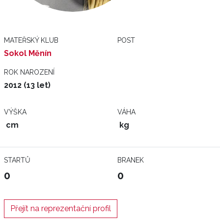
MATEŘSKÝ KLUB
POST
Sokol Měnín
ROK NAROZENÍ
2012 (13 let)
VÝŠKA
VÁHA
cm
kg
STARTŮ
BRANEK
0
0
Přejít na reprezentační profil