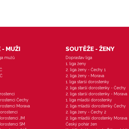
- MUŽI
SOUTĚŽE - ŽENY
iga mužů
Doprastav liga
1. liga ženy
VČ
2. liga ženy - Čechy 1
ZČ
2. liga ženy - Morava
1. liga starší dorostenky
M
2. liga starší dorostenky - Čechy
orostenci
2. liga starší dorostenky - Morava
dorostenci Čechy
1. liga mladší dorostenky
dorostenci Morava
2. liga mladší dorostenky Čechy
dorostenci
2. liga ženy - Čechy 2
 dorostenci JM
2. liga mladší dorostenky Morava
 dorostenci SM
Český pohár žen