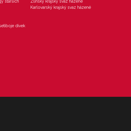
gy starších
Zlínský krajský svaz házené
Karlovarský krajský svaz házené
etiboje dívek