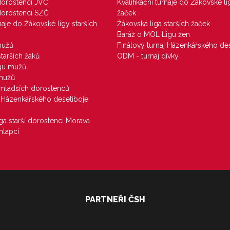
 dorostenci JVČ
Kvalifikační turnaje do Žákovské li
 dorostenci SZČ
žaček
rnaje do Žákovské ligy starších
Žákovská liga starších žaček
Baráž o MOL Ligu žen
mužů
Finálový turnaj Házenkářského des
starších žáků
ODM - turnaj dívky
igu mužů
 mužů
u mladších dorostenců
j Házenkářského desetiboje
iga starší dorostenci Morava
hlapci
PARTNEŘI ČSH