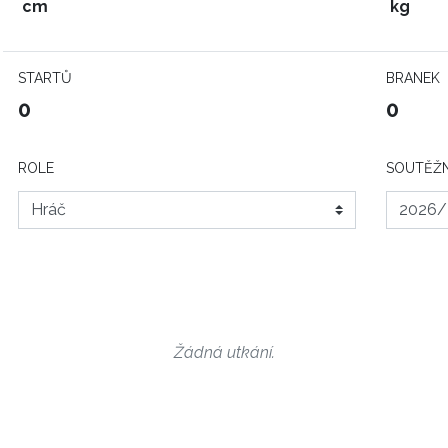
cm
kg
STARTŮ
BRANEK
0
0
ROLE
SOUTĚŽN
Žádná utkání.