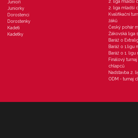
2. liga mladší
Junioři
2. liga mladší
Juniorky
Kvalifikační tu
Dorostenci
žáků
Dorostenky
Český pohár 
Kadeti
Žákovská liga 
Kadetky
Baráž o Extral
Baráž o 1.ligu
Baráž o 1. lig
Finálový turna
chlapců
Nadstavba 2. l
ODM - turnaj c