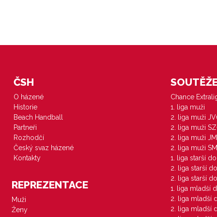
ČSH
SOUTĚŽE 
O házené
Chance Extral
Historie
1. liga muži
Beach Handball
2. liga muži J
Partneři
2. liga muži S
Rozhodčí
2. liga muži JM
Český svaz házené
2. liga muži S
Kontakty
1. liga starší d
2. liga starší 
2. liga starší 
REPREZENTACE
1. liga mladší 
2. liga mladší
Muži
2. liga mladší
Ženy