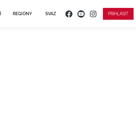
Í
REGIONY
SVAZ
PŘIHLÁSIT